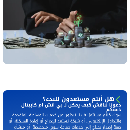
هل أنتم مستعدون للبدء؟
دعونا نناقش كيف يمكن لـ بي اتش ام كابيتال
دعمكم
سواء كنتم مستثمرًا فرديًا تبحثون عن خدمات الوساطة المتقدمة
والتداول الإلكتروني، أو شركة تستعد للإدراج أو إعادة الهيكلة، أو
جهة إصدار تحتاج إلى خدمات صناعة سوق متخصصة، أو منشأة