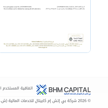
اتفاقية المستخدم ا
© 2026 شركة بي إتش إم كابيتال للخدمات المالية (ش.م.خ.). جميع الحقوق محفوظة.