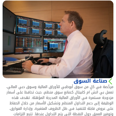
صناعة السوق
مرخّصة في كلٍ من سوق أبوظبي للأوراق المالية وسوق دبي المالي،
تعمل بي اتش ام كابيتال كصانع سوق منظم، حيث تحافظ على أسعار
مزدوجة مستمرة في الأوراق المالية المدرجة المؤهلة. تهدف هذه
الوظيفة إلى دعم التداول المنظم وتشكيل الأسعار من خلال الحفاظ
على عروض قابلة للتنفيذ في ظل الظروف المتغيرة، وإدارة الفوارق،
وتوفير العمق حول النقطة التي يتم التداول عندها. تتبع التزامات