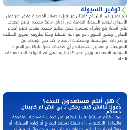
توفير السيولة
يتم تعيين بي اتش ام كابيتال من قبل الجهات المصدرة وفق أطر عمل
الأسواق لتوفير السيولة اليومية في أوراق مالية محددة. ويتم الحفاظ
على أسعار بيع وشراء مستمرة ضمن معايير محددة بهدف تعزيز أحجام
التداول وعمق السوق، مع مواءمة النشاط وفقًا لظروف السوق السائدة
والإجراءات المؤسسية ومتطلبات الإفصاح. كما يتم الإفصاح عن
التفويضات والمعايير التشغيلية وأي تعديلات تطرأ عليها عبر القنوات
السوقية المعتمدة، ويتم تنفيذها بما يتماشى مع القواعد المنظمة ذات
الصلة.
هل أنتم مستعدون للبدء؟
دعونا نناقش كيف يمكن لـ بي اتش ام كابيتال
دعمكم
سواء كنتم مستثمرًا فرديًا تبحثون عن خدمات الوساطة المتقدمة
والتداول الإلكتروني، أو شركة تستعد للإدراج أو إعادة الهيكلة، أو
جهة إصدار تحتاج إلى خدمات صناعة سوق متخصصة، أو منشأة