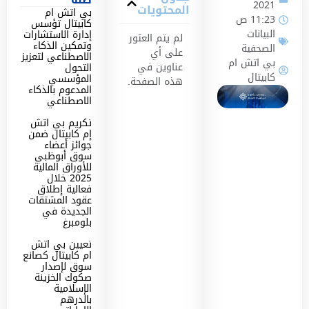
2021
المحتويات
بي اتش ام
11:23 ص
كابيتال تؤسس
البيانات
إدارة الاستشارات
لم يتم العثور
وتمكين الذكاء
الصحفية
على أي
الاصطناعي لتعزيز
بي اتش ام
عناوين في
التحول
كابيتال
المؤسسي
هذه الصفحة.
المدعوم بالذكاء
الاصطناعي
تكريم بي اتش
إم كابيتال ضمن
جوائز أعضاء
سوق أبوظبي
للأوراق المالية
2025 خلال
فعالية إطلاق
عقود المشتقات
الجديدة في
بلومبرغ
تعيين بي اتش
ام كابيتال كصانع
سوق لإصدار
صكوك الخزينة
الإسلامية
بالدرهم