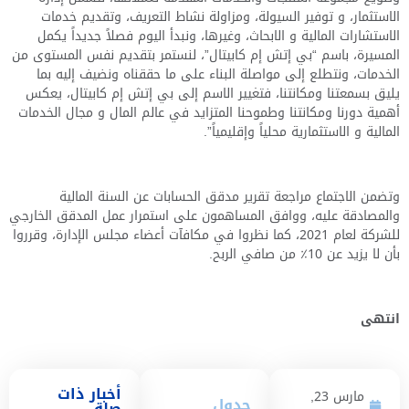
الاستثمار،
و توفير
السيولة، ومزاولة نشاط التعريف
،
وتقديم خدمات
الاستشارات المالية و الابحاث، وغيرها، ونبدأ اليوم فصلاً جديداً يكمل
المسيرة، باسم “بي إتش إم كابيتال”، لنستمر بتقديم نفس المستوى من
الخدمات، ونتطلع إلى مواصلة البناء على ما حققناه ونضيف إليه بما
يليق بسمعتنا ومكانتنا، فتغيير الاسم إلى بي إتش إم كابيتال، يعكس
أهمية دورنا ومكانتنا وطموحنا المتزايد في عالم المال و مجال الخدمات
المالية و الاستثمارية محلياً وإقليمياً”.
وتضمن الاجتماع مراجعة
تقرير مدقق الحسابات عن السنة المالية
والمصادقة عليه، ووافق المساهمون على استمرار عمل المدقق الخارجي
للشركة لعام
2021
، كما نظروا في مكافآت أعضاء مجلس الإدارة، وقرروا
بأن لا يزيد عن
10
٪ من صافي الربح
.
انتهى
أخبار ذات
مارس 23,
جدول
صلة