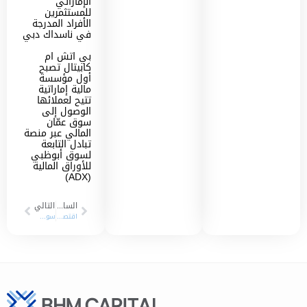
الإماراتي
للمستثمرين
الأفراد المدرجة
في ناسداك دبي
بي اتش ام
كابيتال تصبح
أول مؤسسة
مالية إماراتية
تتيح لعملائها
الوصول إلى
سوق عمّان
المالي عبر منصة
تبادل التابعة
لسوق أبوظبي
للأوراق المالية
(ADX)
السابق
التالي
اقتصاد الشرق_03-10-2021
سوق دبي المالي و”بي إتش مباشر” يستعرضان فرص الاستثمار في العقود المستقبلية للأسهم