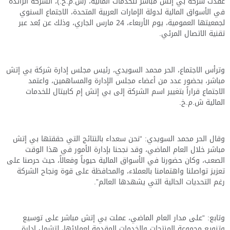
عقدت شركة بي إتش مباشر للخدمات المالية، (ش.م.
خ
.)، الشركة الرائدة
في الأسواق المالية لدولة الإمارات العربية المتحدة، الاجتماع السنوي
لجمعيتها العمومية، يوم الأربعاء، 24 مارس الجاري، وذلك عن بُعد عبر
تقنية الاتصال المرئي.
وترأس الاجتماع، الحر محمد السويدي، رئيس مجلس إدارة شركة بي إتش
مباشر، بحضور عدد من أعضاء مجلس الإدارة والمساهمين، واعتمد
الاجتماع قراراً بتغيير اسم الشركة إلى بي إتش إم كابيتال للخدمات
المالية ش.م.خ.
وقال الحر محمد السويدي: “نحن سعداء بالنتائج التي حققتها بي إتش
مباشر خلال العام الماضي، وقد نجحنا بإدارة الأمور في هذا الوقت
الصعب، وكان حضورنا في الأسواق المالية حيوياً وفعالاً، حيث حرصنا على
تعزيز تواصلنا واهتمامنا بالعملاء، والمحافظة على قوة ونجاح الشركة
رغم التحديات الحالية التي يشهدها العالم”.
وتابع: “على مدار العام الماضي، عملت بي إتش مباشر على توسيع
وتنويع مجموعة المنتجات والخدمات المقدمة لعملائها، لتشمل إدارة