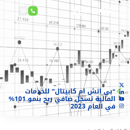
“بي اتش ام كابيتال” للخدمات
المالية تسجل صافي ربح بنمو 101%
في العام 2023