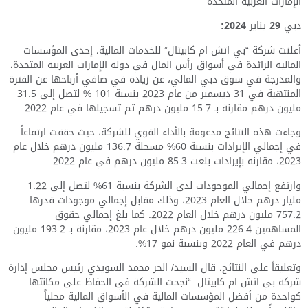
الإمارات العربية المتحدة
دبي
29
يناير
2024:
أعلنت شركة “بي اتش ام كابيتال” للخدمات المالية، إحدى المؤسسات
المالية الرائدة في أسواق رأس المال في دولة الإمارات العربية المتحدة،
والمدرجة في سوق دبي المالي، عن زيادة في صافي أرباحها عن الفترة
المنتهية في 31 ديسمبر من عام 2023 بنسبة 101 % لتصل إلى 31.5
مليون درهم مقارنة بـ 15.7 مليون درهم تم تسجيلها في عام 2022.
وجاءت هذه النتائج مدعومة بالأداء القوي للشركة، حيث حققت ارتفاعاً
في إجمالي الإيرادات بنسبة 60% مسجلة 136.7 مليون درهم خلال عام
2023، مقارنة بإيرادات بلغت 85.3 مليون درهم في عام 2022.
وارتفع إجمالي الموجودات لدى الشركة بنسبة 61% لتصل إلى 1.22
مليار درهم خلال العام 2023، وذلك مقابل إجمالي موجودات قدرها
757.2 مليون درهم خلال العام 2022. كما بلغ إجمالي حقوق
المساهمين 226.4 مليون درهم خلال عام 2023، مقارنة بـ 193.2 مليون
درهم في العام 2022 وبنسبة نمو 17%.
وتعليقاً على النتائج، قال السيد/ الحر محمد السويدي رئيس مجلس إدارة
شركة بي اتش ام كابيتال: “نجحت الشركة في الحفاظ على مكانتها
كواحدة من أفضل المؤسسات المالية في الأسواق المالية محلياً