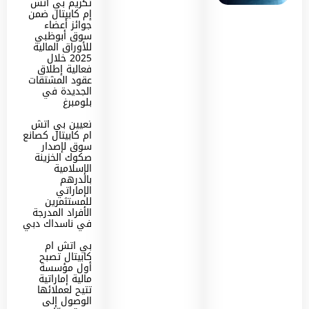
تكريم بي اتش
إم كابيتال ضمن
جوائز أعضاء
سوق أبوظبي
للأوراق المالية
2025 خلال
فعالية إطلاق
عقود المشتقات
الجديدة في
بلومبرغ
تعيين بي اتش
ام كابيتال كصانع
سوق لإصدار
صكوك الخزينة
الإسلامية
بالدرهم
الإماراتي
للمستثمرين
الأفراد المدرجة
في ناسداك دبي
بي اتش ام
كابيتال تصبح
أول مؤسسة
مالية إماراتية
تتيح لعملائها
الوصول إلى