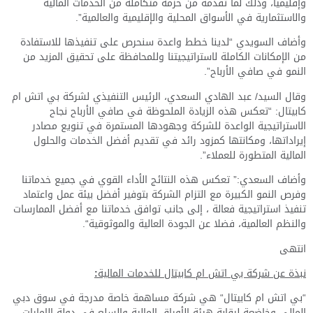
وإقليمياً، وذلك لما تقدمه من حزمة متكاملة من الخدمات المالية
والاستثمارية في الأسواق المحلية والإقليمية والعالمية”.
وأضاف السويدي “لدينا خطط واعدة سنحرص على تنفيذها للاستفادة
من الإمكانات الكاملة لاستراتيجيتنا وللمحافظة على تحقيق المزيد من
النمو في صافي الأرباح”.
وقال السيد/ عبد الهادي السعدي، الرئيس التنفيذي لشركة بي اتش ام
كابيتال: “تعكس هذه الزيادة الملحوظة في صافي الأرباح نجاح
الاستراتيجية الواعدة للشركة وجهودها المستمرة في تنويع مصادر
إيراداتها، ومكانتها كمزود رائد في تقديم أفضل الخدمات والحلول
المالية المتطورة للعملاء”.
وأضاف السعدي:” تعكس هذه النتائج الأداء القوي في جميع خدماتنا
وفرص النمو الكبيرة مع التزام الشركة بتوفير أفضل بيئة عمل واعتماد
تنفيذ استراتيجية فعالة ، إلى جانب توافق خدماتنا مع أفضل الممارسات
والنظم العالمية، فضلا عن الجودة العالية والموثوقية“.
انتهى
نبذة عن شركة بي اتش ام كابيتال للخدمات المالية
:
“بي اتش ام كابيتال“ هي شركة مساهمة خاصة مدرجة في سوق دبي
المالي وخاضعة لرقابة هيئة الأوراق المالية والسلع في دولة الإمارات