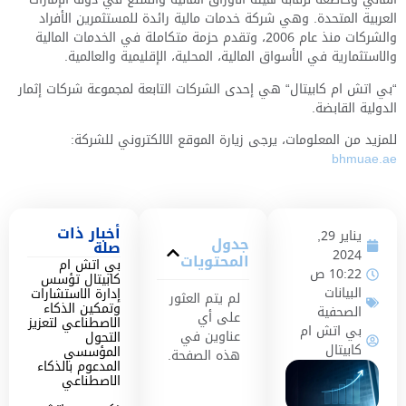
العربية المتحدة. وهي شركة خدمات مالية رائدة للمستثمرين الأفراد
والشركات منذ عام 2006، وتقدم حزمة متكاملة في الخدمات المالية
والاستثمارية في الأسواق المالية، المحلية، الإقليمية والعالمية.
“بي اتش ام كابيتال“ هي إحدى الشركات التابعة لمجموعة شركات إثمار
الدولية القابضة.
للمزيد من المعلومات، يرجى زيارة الموقع الالكتروني للشركة:
bhmuae.ae
أخبار ذات
يناير 29,
جدول
صلة
2024
المحتويات
بي اتش ام
10:22 ص
كابيتال تؤسس
البيانات
إدارة الاستشارات
لم يتم العثور
وتمكين الذكاء
الصحفية
على أي
الاصطناعي لتعزيز
بي اتش ام
عناوين في
التحول
كابيتال
المؤسسي
هذه الصفحة.
المدعوم بالذكاء
الاصطناعي