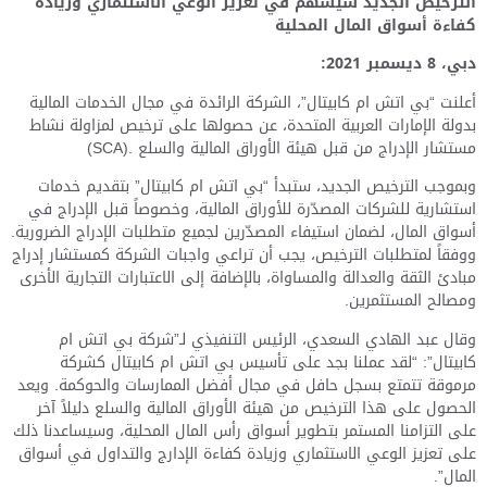
الترخيص الجديد سيسهم في تعزيز الوعي الاستثماري وزيادة
كفاءة أسواق المال المحلية
دبي، 8 ديسمبر 2021:
أعلنت “بي اتش ام كابيتال”، الشركة الرائدة في مجال الخدمات المالية
بدولة الإمارات العربية المتحدة، عن حصولها على ترخيص لمزاولة نشاط
مستشار الإدراج من قبل هيئة الأوراق المالية والسلع .
(SCA)
وبموجب الترخيص الجديد
، ستبدأ “بي اتش ام كابيتال”
بتقديم خدمات
استشارية للشركات المصدّرة للأوراق المالية، وخصوصاً قبل الإدراج في
أسواق المال، لضمان استيفاء المصدّرين لجميع متطلبات الإدراج الضرورية.
ووفقاً لمتطلبات الترخيص، يجب أن تراعي واجبات الشركة كمستشار إدراج
مبادئ الثقة والعدالة والمساواة، بالإضافة إلى الاعتبارات التجارية الأخرى
ومصالح المستثمرين
.
وقال عبد الهادي السعدي، الرئيس التنفيذي لـ”شركة بي اتش ام
كابيتال”: “لقد عملنا بجد على تأسيس بي اتش ام كابيتال كشركة
مرموقة تتمتع بسجل حافل في مجال أفضل الممارسات والحوكمة. ويعد
الحصول على هذا الترخيص من هيئة الأوراق المالية والسلع دليلاً آخر
على التزامنا المستمر بتطوير أسواق رأس المال المحلية، وسيساعدنا ذلك
على تعزيز الوعي الاستثماري وزيادة كفاءة الإدارج والتداول في أسواق
المال”.