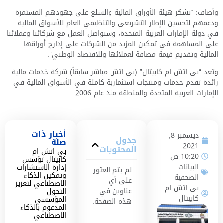
وأضاف: “نشكر هيئة الأوراق المالية والسلع على جهودهم المستمرة
ودعمهم لتحسين الإطار التشريعي والتنظيمي العام للأسواق المالية
في دولة الإمارات العربية المتحدة، وسنواصل العمل مع شركائنا وعملائنا
على المساهمة في تمكين المزيد من الشركات على إدارج أوراقها
المالية وتقديم قيمة مضافة لعملائها وللاقتصاد الوطني”.
وتعد “بي اتش ام كابيتال” (بي اتش مباشر سابقاً) شركة خدمات مالية
رائدة تقدم خدمات ومنتجات استثمارية كاملة في الأسواق المالية في
الإمارات العربية المتحدة والمنطقة منذ عام 2006.
أخبار ذات
ديسمبر 8,
جدول
صلة
2021
المحتويات
بي اتش ام
10:20 ص
كابيتال تؤسس
البيانات
إدارة الاستشارات
لم يتم العثور
وتمكين الذكاء
الصحفية
على أي
الاصطناعي لتعزيز
بي اتش ام
عناوين في
التحول
كابيتال
المؤسسي
هذه الصفحة.
المدعوم بالذكاء
الاصطناعي