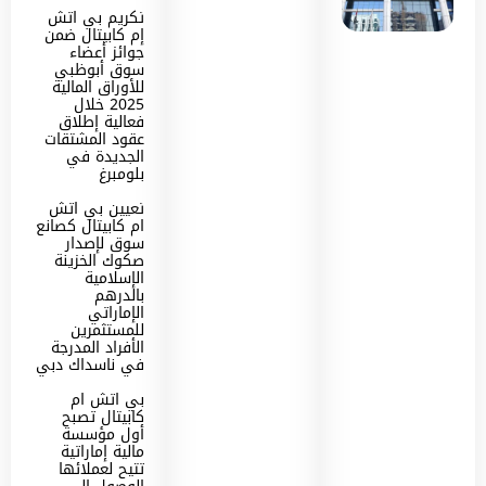
تكريم بي اتش
إم كابيتال ضمن
جوائز أعضاء
سوق أبوظبي
للأوراق المالية
2025 خلال
فعالية إطلاق
عقود المشتقات
الجديدة في
بلومبرغ
تعيين بي اتش
ام كابيتال كصانع
سوق لإصدار
صكوك الخزينة
الإسلامية
بالدرهم
الإماراتي
للمستثمرين
الأفراد المدرجة
في ناسداك دبي
بي اتش ام
كابيتال تصبح
أول مؤسسة
مالية إماراتية
تتيح لعملائها