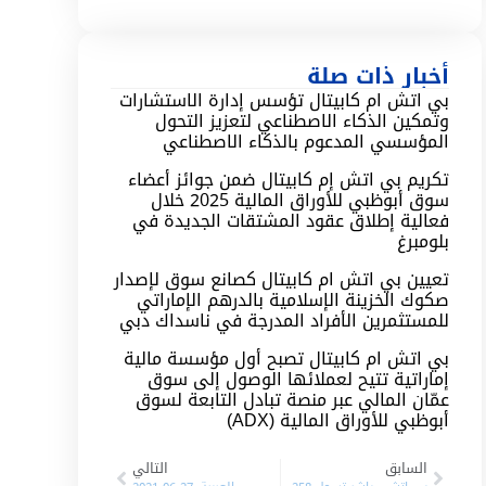
أخبار ذات صلة
بي اتش ام كابيتال تؤسس إدارة الاستشارات
وتمكين الذكاء الاصطناعي لتعزيز التحول
المؤسسي المدعوم بالذكاء الاصطناعي
تكريم بي اتش إم كابيتال ضمن جوائز أعضاء
سوق أبوظبي للأوراق المالية 2025 خلال
فعالية إطلاق عقود المشتقات الجديدة في
بلومبرغ
تعيين بي اتش ام كابيتال كصانع سوق لإصدار
صكوك الخزينة الإسلامية بالدرهم الإماراتي
للمستثمرين الأفراد المدرجة في ناسداك دبي
بي اتش ام كابيتال تصبح أول مؤسسة مالية
إماراتية تتيح لعملائها الوصول إلى سوق
عمّان المالي عبر منصة تبادل التابعة لسوق
أبوظبي للأوراق المالية (ADX)
السابق
التالي