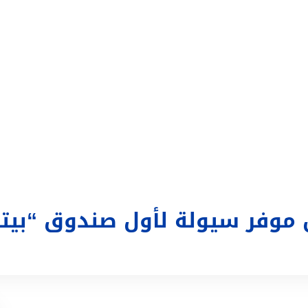
التداول
تغطية إعلامية
الحساب
تسجيل الدخول
ع
ل موفر سيولة لأول صندوق “بي