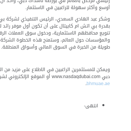
رئيسي مُ
رخص بالعالم في بورصة ناسداك دبي، وأكد أن قي
أوسع وأكثر سهولة للراغبين في الاستثمار
.
وشكر عبد الهادي السعدي، الرئيس التنفيذي لشركة بي 
بقدرة بي اتش ام كابيتال على أن تكون أول موفر رائد 
تنويع محافظهم الاستثمارية، ودخول سوق العملات الرقمية
والمؤسسات حول العالم، وستمنح هذه الخطوة الشركة ف
طويلة من الخبرة في السوق المالي وأسواق المنطقة.
ويمكن للمستثمرين الراغبين في الاطلاع على مزيد من ال
دبي
www.nasdaqdubai.com
أو الموقع الإلكتروني لش
.
bhmuae.ae
انتهى-