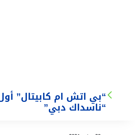
من نحن
الخدمات
“بي اتش ام كابيتال” أو
“ناسداك دبي”