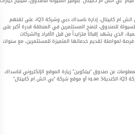
ام “بي اتش ام كابيتال” بتوفير السيولة للصندوق، سيتيح خيارات
اتش ام كابيتال، إدارة ناسداك دبي وشركة
iQ3
، على ثقتهم
للسيولة للصندوق، لتمنح المستثمرين في المنطقة قدرة أكبر على
، الذي يشهد إقبالاً متزايداً من قبل الأفراد والشركات
رصة لمواصلة تقديم خدماتها المتميزة للمستثمرين، مع سنوات
معلومات عن صندوق “بيتكوين” زيارة الموقع الإلكتروني لناسداك
ركة
iQ3 الكنديةiq.ae 3 أو موقع شركة “بي اتش ام كابيتال”