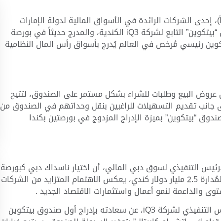
)، إحدى الشركات الرائدة في
الأسواق
المالية لدولة الإمارات
“بيتكوين” التابع لشركة
iQ3 الكندية، والمدرج حديثاً في بورصة
وين رئيسي مُرخص في العالم يُدرج بأسواق رأس المال النظامية
 عروض البيع وطلبات للشراء بشكل مستمر على الصندوق، لتتيح
 جانب تقديم التسهيلات للراغبين بنقل وحداتهم في الصندوق من
وق “بيتكوين” بميزة الإدراج المزدوج في بورصتين بكندا
لرئيس التنفيذي لسوق دبي المالي، أن اختيار ناسداك دبي كبورصة
إدراج في المنطقة من قبل شركة تتجاوز قيمة أصولها المُدارة 2.5 مليار دولار كندي، يعكس الاهتمام المتزايد من الشركات
توى والداعمة لنمو أعمال واستثمارات الاقتصاد الجديد .
ئيس التنفيذي لشركة
iQ3، عن سعادته بإدراج أول صندوق بيتكوين