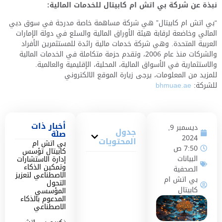
نبذة عن شركة بي اتش ام كابيتال للخدمات المالية:
“بي اتش ام كابيتال” هي شركة مساهمة خاصة مدرجة في سوق دبي
المالي وخاضعة لرقابة هيئة الأوراق المالية والسلع في دولة الإمارات
العربية المتحدة. وهي شركة خدمات مالية رائدة للمستثمرين الأفراد
والشركات منذ عام 2006، وتقدم حزمة متكاملة في الخدمات المالية
والاستثمارية في الأسواق المالية، المحلية، الإقليمية والعالمية.
للمزيد من المعلومات، يرجى زيارة الموقع الالكتروني
للشركة:
bhmuae.ae
أخبار ذات
ديسمبر 9,
جدول
صلة
2024
المحتويات
بي اتش ام
7:50 ص
كابيتال تؤسس
البيانات
إدارة الاستشارات
وتمكين الذكاء
الصحفية
الاصطناعي لتعزيز
بي اتش ام
التحول
كابيتال
المؤسسي
المدعوم بالذكاء
الاصطناعي