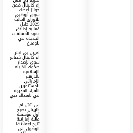
تكريم بي اتش
إم كابيتال ضمن
جوائز أعضاء
سوق أبوظبي
للأوراق المالية
2025 خلال
فعالية إطلاق
عقود المشتقات
الجديدة في
بلومبرغ
تعيين بي اتش
ام كابيتال كصانع
سوق لإصدار
صكوك الخزينة
الإسلامية
بالدرهم
الإماراتي
للمستثمرين
الأفراد المدرجة
في ناسداك دبي
بي اتش ام
كابيتال تصبح
أول مؤسسة
مالية إماراتية
تتيح لعملائها
الوصول إلى