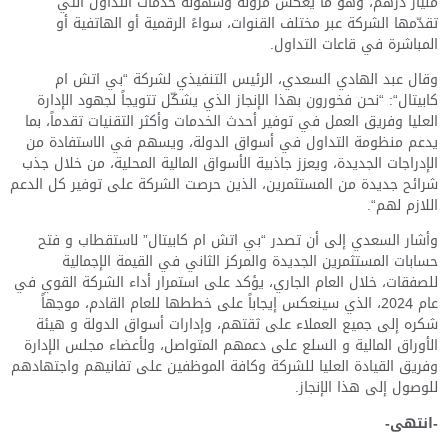
مليار درهم، وهو ما يعكس مرونة وسهولة خدمات التداول التي
تقدّمها الشركة عبر مختلف القنوات، سواءً الرقمية أو الهاتفية أو
المباشرة في قاعات التداول.
وقال عبد الهادي السعدي، الرئيس التنفيذي لشركة “بي اتش ام
كابيتال“: “نحن فخورون بهذا الإنجاز الذي يشكّل تتويجاً لجهود الإدارة
العليا وفريق العمل في توفير أحدث الخدمات وأكثر التقنيات تقدماً، بما
يدعم منظومة التداول في أسواق الدولة، ويسهم في الاستفادة من
الإدراجات الجديدة، ويعزز جاذبية الأسواق المالية المحلية، من خلال جذب
شرائح جديدة من المستثمرين، الذين حرصت الشركة على توفير كل الدعم
اللازم لهم“.
وأشار السعدي إلى أن تصدر “بي اتش ام كابيتال” لاستقطاب و فتح
حسابات المستثمرين الجديدة والمركز الثاني في القيمة الإجمالية
للصفقات، خلال العام الجاري، يؤكد على استمرار أداء الشركة القوي في
عام 2024، الذي سينعكس إيجاباً على خططها للعام القادم، موجهاً
شكره إلى جميع العملاء على ثقتهم، وإدارات أسواق الدولة و هيئة
الأوراق المالية و السلع على دعمهم المتواصل، ولأعضاء مجلس الإدارة
وفريق القيادة العليا للشركة وكافة الموظفين على تفانيهم واجتهادهم
للوصول إلى هذا الإنجاز.
-انتهى-