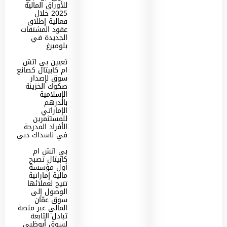
للأوراق المالية
2025 خلال
فعالية إطلاق
عقود المشتقات
الجديدة في
بلومبرغ
تعيين بي اتش
ام كابيتال كصانع
سوق لإصدار
صكوك الخزينة
الإسلامية
بالدرهم
الإماراتي
للمستثمرين
الأفراد المدرجة
في ناسداك دبي
بي اتش ام
كابيتال تصبح
أول مؤسسة
مالية إماراتية
تتيح لعملائها
الوصول إلى
سوق عمّان
المالي عبر منصة
تبادل التابعة
لسوق أبوظبي