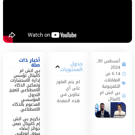
أخبار ذات
أغسطس 30,
جدول
صلة
2024
المحتويات
بي اتش ام
6:14 ص
كابيتال تؤسس
المقابلات
إدارة الاستشارات
لم يتم العثور
وتمكين الذكاء
التلفزيونية
على أي
الاصطناعي لتعزيز
بي اتش ام
عناوين في
التحول
كابيتال
المؤسسي
هذه الصفحة.
المدعوم بالذكاء
الاصطناعي
تكريم بي اتش
إم كابيتال ضمن
جوائز أعضاء
سوق أبوظبي