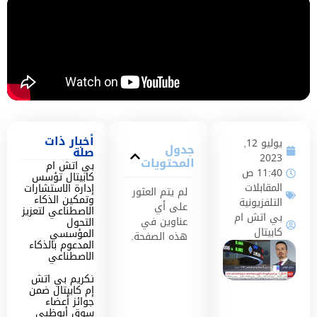
أخبار ذات
يوليو 12,
جدول
صلة
2023
المحتويات
بي اتش ام
11:40 ص
كابيتال تؤسس
المقابلات
إدارة الاستشارات
لم يتم العثور
وتمكين الذكاء
التلفزيونية
على أي
الاصطناعي لتعزيز
بي اتش ام
عناوين في
التحول
كابيتال
المؤسسي
هذه الصفحة.
المدعوم بالذكاء
الاصطناعي
تكريم بي اتش
إم كابيتال ضمن
جوائز أعضاء
سوق أبوظبي