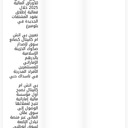
للأوراق المالية
2025 خلال
فعالية إطلاق
عقود المشتقات
الجديدة في
بلومبرغ
تعيين بي اتش
ام كابيتال كصانع
سوق لإصدار
صكوك الخزينة
الإسلامية
بالدرهم
الإماراتي
للمستثمرين
الأفراد المدرجة
في ناسداك دبي
بي اتش ام
كابيتال تصبح
أول مؤسسة
مالية إماراتية
تتيح لعملائها
الوصول إلى
سوق عمّان
المالي عبر منصة
تبادل التابعة
لسوق أبوظبي