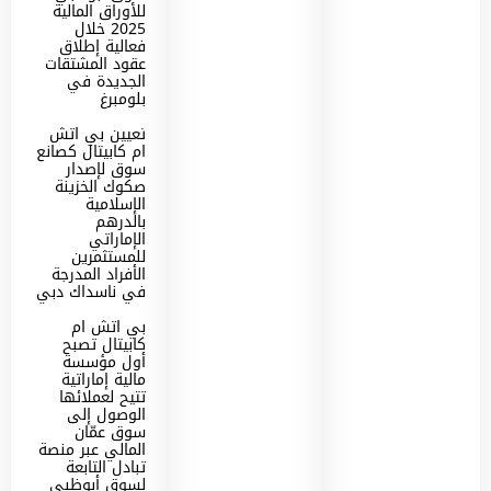
للأوراق المالية
2025 خلال
فعالية إطلاق
عقود المشتقات
الجديدة في
بلومبرغ
تعيين بي اتش
ام كابيتال كصانع
سوق لإصدار
صكوك الخزينة
الإسلامية
بالدرهم
الإماراتي
للمستثمرين
الأفراد المدرجة
في ناسداك دبي
بي اتش ام
كابيتال تصبح
أول مؤسسة
مالية إماراتية
تتيح لعملائها
الوصول إلى
سوق عمّان
المالي عبر منصة
تبادل التابعة
لسوق أبوظبي