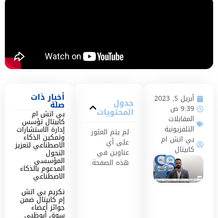
أخبار ذات
أبريل 5, 2023
جدول
صلة
9:39 ص
المحتويات
بي اتش ام
المقابلات
كابيتال تؤسس
التلفزيونية
إدارة الاستشارات
لم يتم العثور
وتمكين الذكاء
بي اتش ام
على أي
الاصطناعي لتعزيز
كابيتال
عناوين في
التحول
المؤسسي
هذه الصفحة.
المدعوم بالذكاء
الاصطناعي
تكريم بي اتش
إم كابيتال ضمن
جوائز أعضاء
سوق أبوظبي