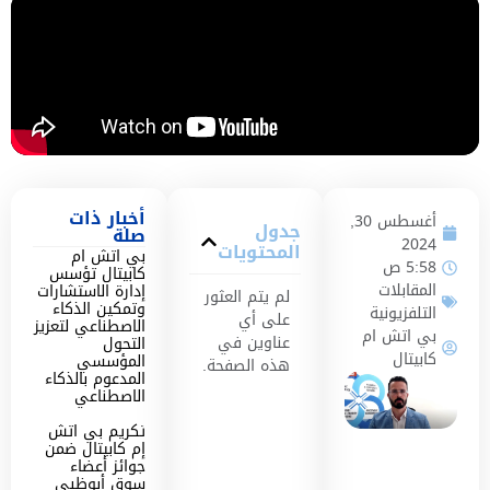
أخبار ذات
أغسطس 30,
جدول
صلة
2024
المحتويات
بي اتش ام
5:58 ص
كابيتال تؤسس
المقابلات
إدارة الاستشارات
لم يتم العثور
وتمكين الذكاء
التلفزيونية
على أي
الاصطناعي لتعزيز
بي اتش ام
عناوين في
التحول
كابيتال
المؤسسي
هذه الصفحة.
المدعوم بالذكاء
الاصطناعي
تكريم بي اتش
إم كابيتال ضمن
جوائز أعضاء
سوق أبوظبي