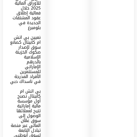
للأوراق المالية
2025 خلال
فعالية إطلاق
عقود المشتقات
الجديدة في
بلومبرغ
تعيين بي اتش
ام كابيتال كصانع
سوق لإصدار
صكوك الخزينة
الإسلامية
بالدرهم
الإماراتي
للمستثمرين
الأفراد المدرجة
في ناسداك دبي
بي اتش ام
كابيتال تصبح
أول مؤسسة
مالية إماراتية
تتيح لعملائها
الوصول إلى
سوق عمّان
المالي عبر منصة
تبادل التابعة
لسوق أبوظبي