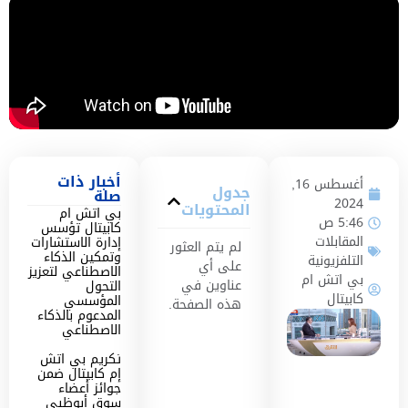
أخبار ذات
أغسطس 16,
جدول
صلة
2024
المحتويات
بي اتش ام
5:46 ص
كابيتال تؤسس
المقابلات
إدارة الاستشارات
لم يتم العثور
وتمكين الذكاء
التلفزيونية
على أي
الاصطناعي لتعزيز
بي اتش ام
عناوين في
التحول
كابيتال
المؤسسي
هذه الصفحة.
المدعوم بالذكاء
الاصطناعي
تكريم بي اتش
إم كابيتال ضمن
جوائز أعضاء
سوق أبوظبي