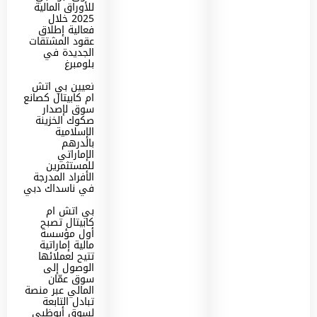
للأوراق المالية
2025 خلال
فعالية إطلاق
عقود المشتقات
الجديدة في
بلومبرغ
تعيين بي اتش
ام كابيتال كصانع
سوق لإصدار
صكوك الخزينة
الإسلامية
بالدرهم
الإماراتي
للمستثمرين
الأفراد المدرجة
في ناسداك دبي
بي اتش ام
كابيتال تصبح
أول مؤسسة
مالية إماراتية
تتيح لعملائها
الوصول إلى
سوق عمّان
المالي عبر منصة
تبادل التابعة
لسوق أبوظبي