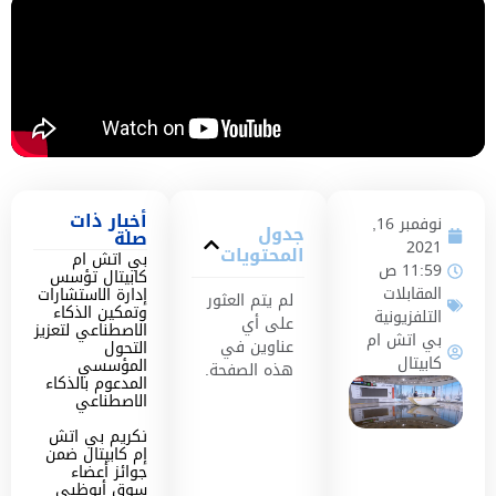
أخبار ذات
نوفمبر 16,
جدول
صلة
2021
المحتويات
بي اتش ام
11:59 ص
كابيتال تؤسس
المقابلات
إدارة الاستشارات
لم يتم العثور
وتمكين الذكاء
التلفزيونية
على أي
الاصطناعي لتعزيز
بي اتش ام
عناوين في
التحول
كابيتال
المؤسسي
هذه الصفحة.
المدعوم بالذكاء
الاصطناعي
تكريم بي اتش
إم كابيتال ضمن
جوائز أعضاء
سوق أبوظبي