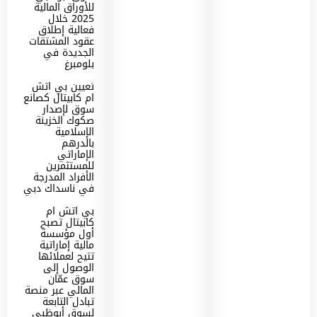
للأوراق المالية
2025 خلال
فعالية إطلاق
عقود المشتقات
الجديدة في
بلومبرغ
تعيين بي اتش
ام كابيتال كصانع
سوق لإصدار
صكوك الخزينة
الإسلامية
بالدرهم
الإماراتي
للمستثمرين
الأفراد المدرجة
في ناسداك دبي
بي اتش ام
كابيتال تصبح
أول مؤسسة
مالية إماراتية
تتيح لعملائها
الوصول إلى
سوق عمّان
المالي عبر منصة
تبادل التابعة
لسوق أبوظبي