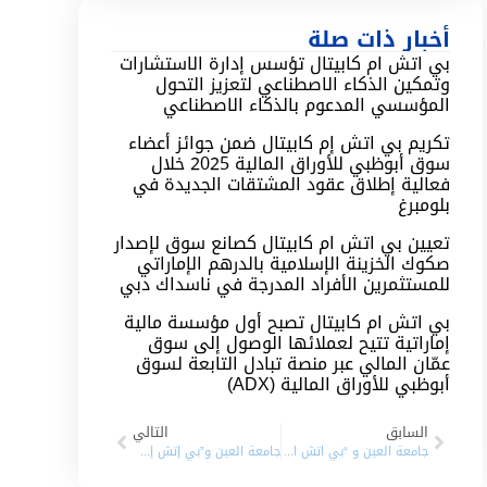
أخبار ذات صلة
بي اتش ام كابيتال تؤسس إدارة الاستشارات
وتمكين الذكاء الاصطناعي لتعزيز التحول
المؤسسي المدعوم بالذكاء الاصطناعي
تكريم بي اتش إم كابيتال ضمن جوائز أعضاء
سوق أبوظبي للأوراق المالية 2025 خلال
فعالية إطلاق عقود المشتقات الجديدة في
بلومبرغ
تعيين بي اتش ام كابيتال كصانع سوق لإصدار
صكوك الخزينة الإسلامية بالدرهم الإماراتي
للمستثمرين الأفراد المدرجة في ناسداك دبي
بي اتش ام كابيتال تصبح أول مؤسسة مالية
إماراتية تتيح لعملائها الوصول إلى سوق
عمّان المالي عبر منصة تبادل التابعة لسوق
أبوظبي للأوراق المالية (ADX)
السابق
التالي
جامعة العين و “بي اتش ام كابيتال” توقعان مذكرة تفاهم
جامعة العين و”بي إتش إم كابيتال” تدشنان قاعة التداول الافتراضي