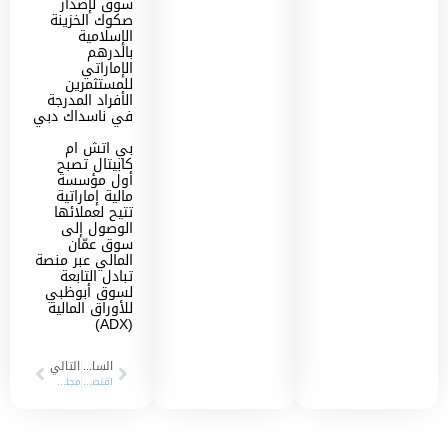
سوق لإصدار
صكوك الخزينة
الإسلامية
بالدرهم
الإماراتي
للمستثمرين
الأفراد المدرجة
في ناسداك دبي
بي اتش ام
كابيتال تصبح
أول مؤسسة
مالية إماراتية
تتيح لعملائها
الوصول إلى
سوق عمّان
المالي عبر منصة
تبادل التابعة
لسوق أبوظبي
للأوراق المالية
(ADX)
السابق
التالي
اقتصاد الشرق_24-01-2022
مجلس إدارة ومساهمو بي إتش مباشر يعتمدون الاسم الجديد للشركة “بي إتش إم كابيتال”