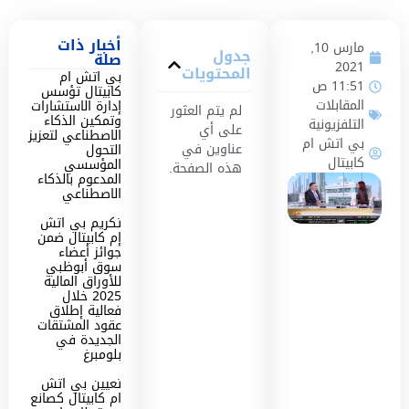
أخبار ذات
مارس 10,
جدول
صلة
2021
المحتويات
بي اتش ام
11:51 ص
كابيتال تؤسس
المقابلات
إدارة الاستشارات
لم يتم العثور
وتمكين الذكاء
التلفزيونية
على أي
الاصطناعي لتعزيز
بي اتش ام
عناوين في
التحول
كابيتال
المؤسسي
هذه الصفحة.
المدعوم بالذكاء
الاصطناعي
تكريم بي اتش
إم كابيتال ضمن
جوائز أعضاء
سوق أبوظبي
للأوراق المالية
2025 خلال
فعالية إطلاق
عقود المشتقات
الجديدة في
بلومبرغ
تعيين بي اتش
ام كابيتال كصانع