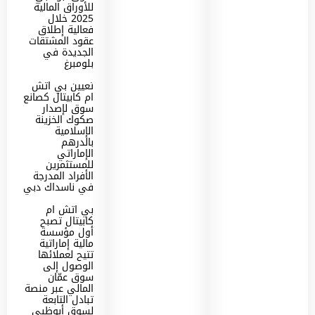
للأوراق المالية
2025 خلال
فعالية إطلاق
عقود المشتقات
الجديدة في
بلومبرغ
تعيين بي اتش
ام كابيتال كصانع
سوق لإصدار
صكوك الخزينة
الإسلامية
بالدرهم
الإماراتي
للمستثمرين
الأفراد المدرجة
في ناسداك دبي
بي اتش ام
كابيتال تصبح
أول مؤسسة
مالية إماراتية
تتيح لعملائها
الوصول إلى
سوق عمّان
المالي عبر منصة
تبادل التابعة
لسوق أبوظبي