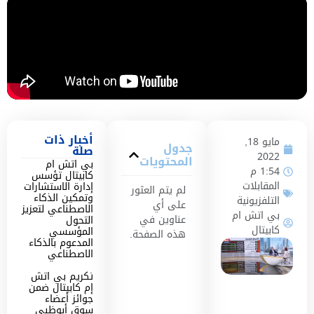
أخبار ذات
مايو 18,
جدول
صلة
2022
المحتويات
بي اتش ام
1:54 م
كابيتال تؤسس
المقابلات
إدارة الاستشارات
لم يتم العثور
وتمكين الذكاء
التلفزيونية
على أي
الاصطناعي لتعزيز
بي اتش ام
عناوين في
التحول
كابيتال
المؤسسي
هذه الصفحة.
المدعوم بالذكاء
الاصطناعي
تكريم بي اتش
إم كابيتال ضمن
جوائز أعضاء
سوق أبوظبي