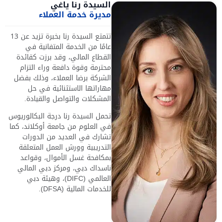
السيدة رنا ياغي
مديرة خدمة العملاء
تتمتع السيدة رنا بخبرة تزيد عن 13
عامًا من الخدمة المتفانية في
القطاع المالي، وقد برزت كقائدة
محترمة وقوة دافعة وراء التزام
الشركة برضا العملاء، وذلك بفضل
مهاراتها الاستثنائية في حل
المشكلات والتواصل والقيادة.
تحمل السيدة رنا درجة البكالوريوس
في العلوم من جامعة أوكلاند، كما
تشارك في العديد من الدورات
التدريبية وورش العمل المتعلقة
بمكافحة غسل الأموال، وقواعد
ناسداك دبي، ومركز دبي المالي
العالمي (DIFC)، وهيئة دبي
للخدمات المالية (DFSA).