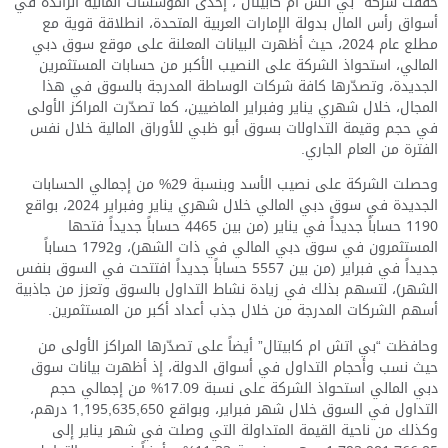
حققت شركة “بي اتش ام كابيتال”، إحدى المؤسسات المالية الرائدة في
أسواق رأس المال بدولة الإمارات العربية المتحدة، انطلاقة قوية مع
مطلع عام 2024، حيث أظهرت البيانات المعلنة على موقع سوق دبي
المالي، استحواذ الشركة على النصيب الأكبر من حسابات المستثمرين
الجديدة، وتصدّرها كافة شركات الوساطة المدرجة بالسوق في هذا
المجال، خلال شهري يناير وفبراير الماضيين، كما تصدّرت المراكز الأولى
في حجم وقيمة التداولات بسوق أبو ظبي للأوراق المالية خلال نفس
الفترة من العام الجاري.
وحصلت الشركة على نصيب الأسد وبنسبة 29% من إجمالي الحسابات
الجديدة في سوق دبي المالي خلال شهري يناير وفبراير 2024، بواقع
1190 حساباً جديداً في يناير (من بين 4465 حساباً جديداً فتحها
المستثمرون في سوق دبي المالي في ذات الشهر)، و1792 حساباً
جديداً في فبراير (من بين 5557 حساباً جديداً افتتحت في السوق بنفس
الشهر)، لتسهم بذلك في زيادة نشاط التداول بالسوق وتعزز من جاذبية
أسهم الشركات المدرجة من خلال جذب أعداد أكبر من المستثمرين.
وحافظت “بي اتش ام كابيتال” أيضاً على تصدّرها المراكز الأولى من
حيث نسب وأحجام التداول في أسواق الدولة، إذ أظهرت بيانات سوق
دبي المالي استحواذ الشركة على نسبة 17.09% من إجمالي حجم
التداول في السوق خلال شهر فبراير، وبواقع 1,195,635,650 درهم،
وكذلك من ناحية القيمة المتداولة التي وصلت في شهر يناير إلى