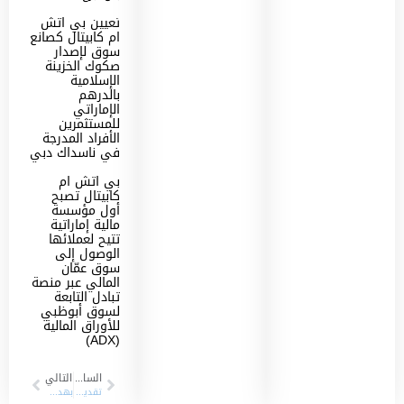
تعيين بي اتش
ام كابيتال كصانع
سوق لإصدار
صكوك الخزينة
الإسلامية
بالدرهم
الإماراتي
للمستثمرين
الأفراد المدرجة
في ناسداك دبي
بي اتش ام
كابيتال تصبح
أول مؤسسة
مالية إماراتية
تتيح لعملائها
الوصول إلى
سوق عمّان
المالي عبر منصة
تبادل التابعة
لسوق أبوظبي
للأوراق المالية
(ADX)
السابق
التالي
تقديراً لجهود الشركة في تعزيز وتطور القطاع المالي سوق أبوظبي للأوراق المالية تُكرم “بي اتش ام كابيتال” بثلاثة جوائز
بهدف اكسابهم الخبرات وتهيئتهم لسوق العمل “بي اتش ام كابيتال” تصقل مهارات طلاب القطاع المالي لجامعة العين