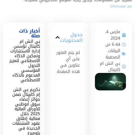
bhmuae.ae
أخبار ذات
مارس 4,
جدول
صلة
2024
المحتويات
بي اتش ام
6:44 ص
كابيتال تؤسس
البيانات
إدارة الاستشارات
لم يتم العثور
وتمكين الذكاء
الصحفية
على أي
الاصطناعي لتعزيز
بي اتش ام
عناوين في
التحول
كابيتال
المؤسسي
هذه الصفحة.
المدعوم بالذكاء
الاصطناعي
تكريم بي اتش
إم كابيتال ضمن
جوائز أعضاء
سوق أبوظبي
للأوراق المالية
2025 خلال
فعالية إطلاق
عقود المشتقات
الجديدة في
بلومبرغ