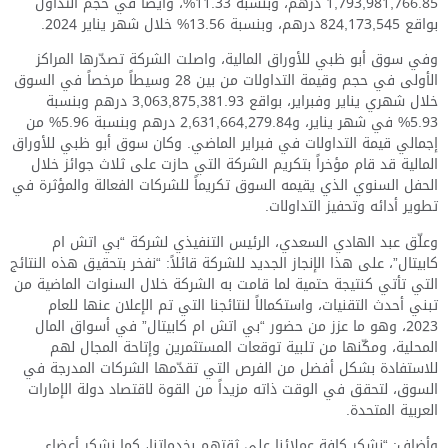
1,793,981,766.85 درهم، وبنسبة 11.33%، وأيضاً في حجم التداول
بواقع 824,173,545 درهم، وبنسبة 13.56% خلال شهر يناير 2024.
وفي سوق أبو ظبي للأوراق المالية، واصلت الشركة تصدّرها المراكز
الأولى في حجم وقيمة التداولات من بين 28 وسيطاً مرخصاً في السوق
خلال شهري يناير وفبراير، بواقع 3,063,875,381.93 درهم وبنسبة
5.93% في شهر يناير، و2,631,664,279.84 درهم وبنسبة 5.96% من
إجمالي قيمة التداولات في فبراير الماضي. وكان سوق أبو ظبي للأوراق
المالية قد قام مؤخراً بتكريم الشركة التي حازت على ثلاث جوائز خلال
الحفل السنوي الذي يقيمه السوق تكريماً للشركات الفعالة والمؤثرة في
تطوير أدائه وتحفيز التداولات.
وعلّق عبد الهادي السعدي، الرئيس التنفيذي لشركة “بي اتش ام
كابيتال”، على هذا الإنجاز الجديد للشركة قائلاً: “نفخر بتحقيق هذه النتائج
التي تأتي كنتيجة حتمية لما قامت به الشركة خلال السنوات الماضية من
تبني أحدث التقنيات، واستكمالاً لنتائجنا التي تم الإعلان عنها للعام
2023، وهو ما عزز من حضور “بي اتش ام كابيتال” في أسواق المال
المحلية، ومكّنها من تلبية توقعات المستثمرين وإتاحة المجال لهم
للاستفادة بشكل أفضل من الفرص التي تقدّمها الشركات المدرجة في
السوق، لتحقق في الوقت ذاته مزيداً من القوة لاقتصاد دولة الإمارات
العربية المتحدة.
وأضاف: “نشكر كافة عملائنا على ثقتهم بخدماتنا، كما نشكر أعضاء