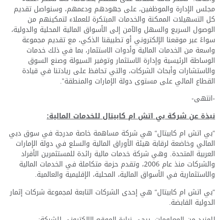
مجلس الإدارة والموظفين، على جهودهم ودعمهم، وسنواصل تقديم
كل التسهيلات الممكنة والخدمات المبتكرة للعملاء لتمكينهم من
الوصول السريع والسهل والآمن إلى الأسواق المالية المحلية والدولية،
سواءً عبر موقعنا الإلكتروني أو تطبيقنا الذكي، مع تقديم مجموعة
واسعة من الخدمات المالية وأدوات الاستثمار، بما في ذلك خدمات
الوساطة الرئيسية وإدارة الاستثمار وتوفير السيولة وصنع السوق
والاستشارات وأبحاث الشركات، والتي تحافظ على ريادتنا في قيادة
القطاع المالي على مستوى دولة الإمارات والمنطقة”.
-انتهى-
نبذة عن شركة بي اتش ام كابيتال للخدمات المالية:
“بي اتش ام كابيتال“ هي شركة مساهمة خاصة مدرجة في سوق دبي
المالي وخاضعة لرقابة هيئة الأوراق المالية والسلع في دولة الإمارات
العربية المتحدة. وهي شركة خدمات مالية رائدة للمستثمرين الأفراد
والشركات منذ عام 2006، وتقدم حزمة متكاملة في الخدمات المالية
والاستثمارية في الأسواق المالية، المحلية، الإقليمية والعالمية.
“بي اتش ام كابيتال“ هي إحدى الشركات التابعة لمجموعة شركات إثمار
الدولية القابضة.
للمزيد من المعلومات، يرجى زيارة الموقع الالكتروني للشركة: