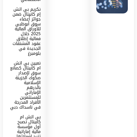
تكريم بي اتش
إم كابيتال ضمن
جوائز أعضاء
سوق أبوظبي
للأوراق المالية
2025 خلال
فعالية إطلاق
عقود المشتقات
الجديدة في
بلومبرغ
تعيين بي اتش
ام كابيتال كصانع
سوق لإصدار
صكوك الخزينة
الإسلامية
بالدرهم
الإماراتي
للمستثمرين
الأفراد المدرجة
في ناسداك دبي
بي اتش ام
كابيتال تصبح
أول مؤسسة
مالية إماراتية
تتيح لعملائها