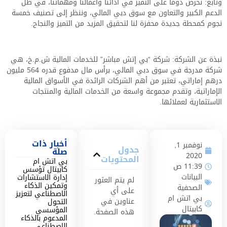
وتابع: نحرص دوماً على التميز في أدائنا وأعمالنا ومهماتنا، في ظل
الدعم الكبير والتعاون مع سوق دبي المالي، وننظر إلى تصنيف خمسة
نجوم كمحطة جديدة محفزة لنا لتحقيق المزيد من التميز
والنجاح.
نبذة عن الشركة: شركة “بي إتش مباشر” للخدمات المالية ش.م.خ، هي
شركة مدرجة في سوق دبي المالي، برأس مال مدفوع قدره 564 مليون
درهم إماراتي، تعتبر من أهم الشركات الرائدة في الأسواق المالية
الإماراتية، وتقدم مجموعة واسعة من الخدمات المالية والمنتجات
الاستثمارية لعملائها.
أخبار ذات
نوفمبر 1,
جدول
صلة
2020
المحتويات
بي اتش ام
11:39 ص
كابيتال تؤسس
البيانات
إدارة الاستشارات
لم يتم العثور
وتمكين الذكاء
الصحفية
على أي
الاصطناعي لتعزيز
بي اتش ام
عناوين في
التحول
كابيتال
المؤسسي
هذه الصفحة.
المدعوم بالذكاء
الاصطناعي