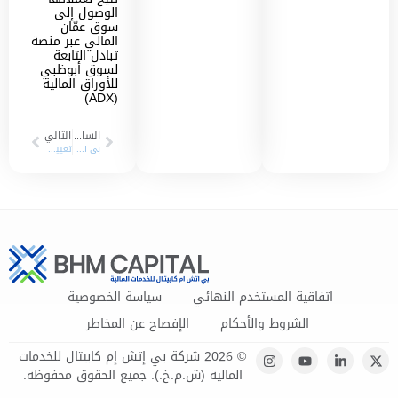
الوصول إلى
سوق عمّان
المالي عبر منصة
تبادل التابعة
لسوق أبوظبي
للأوراق المالية
(ADX)
السابق
التالي
بي اتش مباشر” تحقق أرباحاً مالية بنسبة 403% خلال الشهور التسعة الأولى من العام الجاري
تعيين شركة ميثاق للتأمين التكافلي لشركة بي إتش مباشر للخدمات المالية كمزود للسيولة
اتفاقية المستخدم النهائي
سياسة الخصوصية
الشروط والأحكام
الإفصاح عن المخاطر
© 2026 شركة بي إتش إم كابيتال للخدمات
المالية (ش.م.خ.). جميع الحقوق محفوظة.