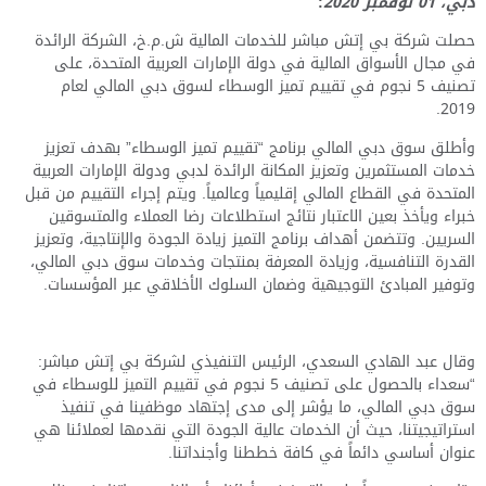
دبي،
01
نوفمبر
2020
:
حصلت شركة بي إتش مباشر للخدمات المالية ش.م.خ، الشركة الرائدة
في مجال الأسواق المالية في دولة الإمارات العربية المتحدة، على
تصنيف 5 نجوم في تقييم تميز الوسطاء لسوق دبي المالي لعام
2019.
و
أطلق سوق دبي المالي برنامج “تقييم تميز الوسطاء” بهدف تعزيز
خدمات المستثمرين وتعزيز المكانة الرائدة لدبي ودولة الإمارات العربية
المتحدة في القطاع المالي إقليمياً وعالمياً. ويتم إجراء التقييم من قبل
خبراء ويأخذ بعين الاعتبار نتائج استطلاعات رضا العملاء والمتسوقين
السريين. وتتضمن أهداف برنامج التميز زيادة الجودة والإنتاجية، وتعزيز
القدرة التنافسية، وزيادة المعرفة بمنتجات وخدمات سوق دبي المالي،
وتوفير المبادئ التوجيهية وضمان السلوك الأخلاقي عبر المؤسسات.
وقال عبد الهادي السعدي، الرئيس التنفيذي لشركة بي إتش مباشر:
“سعداء بالحصول على تصنيف 5 نجوم في تقييم التميز للوسطاء في
سوق دبي المالي، ما يؤشر إلى مدى إجتهاد موظفينا في تنفيذ
استراتيجيتنا، حيث أن الخدمات عالية الجودة التي نقدمها لعملائنا هي
عنوان أساسي دائماً في كافة خططنا وأجنداتنا
.