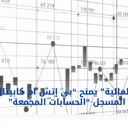
التداول
تغطية إعلامية
الحساب
تسجيل الدخول
ع
الية” يمنح “بي إتش ام كابيتال
 المسجل “الحسابات المجمعة”