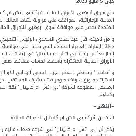
دبي
5
مايو
2023
منح سوق أبوظبي للأوراق المالية شركة بي اتش ام كابي
المالية الإماراتية، الموافقة على مزاولة نشاط المالك ا
المتحدة تحصل على موافقة سوق أبوظبي للأوراق المالي
و من ناحيته، قال عبدالهادي السعدي، الرئيس التنفيذي
دولة الإمارات العربية المتحدة التي تحصل على موافقة 
إنجاز يعكس رؤية
“
بي اتش ام كابيتال
”
في زيادة الجاذب
الأوراق المالية المشتراه باسمها لحساب عملائها ضمن
و أضاف،
”
ونتقدم بالشكر الجزيل لسوق أبوظبي للأوراق 
لاستراتيجة ورؤية واضحة ومرنة تستشرف المستقبل نحو ال
المسجل الممنوحة لشركة
“
بي اتش ام كابيتال
”
ثقة الس
بكفاءة
.
–
انتهى
–
نبذة
عن
شركة
بي
اتش
ام
كابيتال
للخدمات
المالية
:
يذكر أن
“
بي اتش ام كابيتال
”
هي شركة خدمات مالية رائد