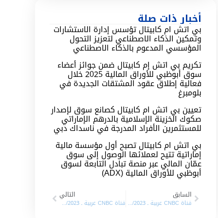
أخبار ذات صلة
بي اتش ام كابيتال تؤسس إدارة الاستشارات
وتمكين الذكاء الاصطناعي لتعزيز التحول
المؤسسي المدعوم بالذكاء الاصطناعي
تكريم بي اتش إم كابيتال ضمن جوائز أعضاء
سوق أبوظبي للأوراق المالية 2025 خلال
فعالية إطلاق عقود المشتقات الجديدة في
بلومبرغ
تعيين بي اتش ام كابيتال كصانع سوق لإصدار
صكوك الخزينة الإسلامية بالدرهم الإماراتي
للمستثمرين الأفراد المدرجة في ناسداك دبي
بي اتش ام كابيتال تصبح أول مؤسسة مالية
إماراتية تتيح لعملائها الوصول إلى سوق
عمّان المالي عبر منصة تبادل التابعة لسوق
أبوظبي للأوراق المالية (ADX)
السابق
التالي
قناة CNBC عربية ـ 13/04/2023
قناة CNBC عربية ـ 09/05/2023