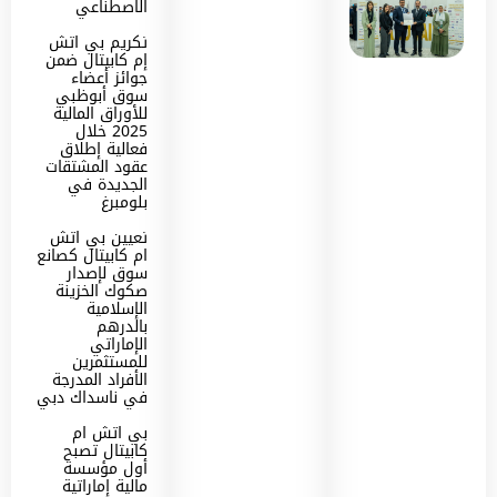
الاصطناعي
تكريم بي اتش
إم كابيتال ضمن
جوائز أعضاء
سوق أبوظبي
للأوراق المالية
2025 خلال
فعالية إطلاق
عقود المشتقات
الجديدة في
بلومبرغ
تعيين بي اتش
ام كابيتال كصانع
سوق لإصدار
صكوك الخزينة
الإسلامية
بالدرهم
الإماراتي
للمستثمرين
الأفراد المدرجة
في ناسداك دبي
بي اتش ام
كابيتال تصبح
أول مؤسسة
مالية إماراتية