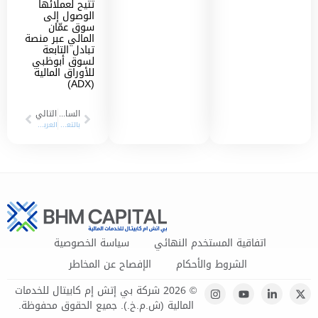
تتيح لعملائها
الوصول إلى
سوق عمّان
المالي عبر منصة
تبادل التابعة
لسوق أبوظبي
للأوراق المالية
(ADX)
السابق
التالي
بالتعاون مع بورصة أبوظبي إنتركونتيننتال للعقود الآجلة “بي إتش إم كابيتال”تبدأ في تزويد السيولة لتداول العقود الآجلة لعدد من مؤشرات مورجان ستانلي كابيتال إنترناشيونال “MSCI” للأسواق الناشئة
العربية: 06/04/2025
اتفاقية المستخدم النهائي
سياسة الخصوصية
الشروط والأحكام
الإفصاح عن المخاطر
© 2026 شركة بي إتش إم كابيتال للخدمات
المالية (ش.م.خ.). جميع الحقوق محفوظة.