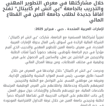
خلال مشاركتها في معرض التطوير المهني
والتدريب بالجامعة “بي اتش ام كابيتال” تفتح
آفاقاً جديدة لطلاب جامعة العين في القطاع
المالي
لإمارات العربية المتحدة ، دبي ، فبراير 2025:
تعزيزاً لشراكتها المستمرة مع الجامعة، شاركت “بي اتش ام كابيتال”،
الشركة المالية الرائدة في أسواق رأس المال بدولة الإمارات العربية
المتحدة، في معرض جامعة العين للتطوير المهني والتدريب الذي أقيم
مؤخراً في حرم الجامعة بأبوظبي، وشهد حضوراً كبيراً لمئات الطلبة
والخريجين من الباحثين عن عمل، والساعين إلى الحصول على فرص
وظيفية في مختلف القطاعات، ومن بينها المجال المالي.
وحرصت “بي اتش ام كابيتال” خلال تواجدها في المعرض من خلال
السيد/ طارق موسى، رئيس قسم الموارد البشرية والشؤون الإدارية،
وفريقه من موظفي القسم، على التواصل مع الطلبة والخريجين
لتعريفهم بالشركة وخدماتها، واطلاعهم على الفرص الوظيفية المرتبطة
بالخدمات المالية، مع تزويدهم بالنصائح والإرشادات حول سوق العمل،
إلى جانب اطلاعهم على الجوانب التدريبية التي تقدّمها الشركة حصراً
لطلبة وخريجي جامعة العين من خلال غرفة التداول الافتراضية الموجودة
في حرم الجامعة.