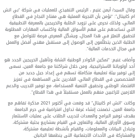
وقال السيد/ أيمن غنيم ، الرئيس التنفيذي للعمليات في شركة “بي اتش
ام كابيتال”: “نؤمن بأن التجربة العملية هي مفتاح النجاح في القطاع
المالي، ولذلك نحرص على تزويد الطلبة والخريجين بالمعرفة التطبيقية
التي تساعدهم على فهم الأسواق المالية واكتساب المهارات المطلوبة
لتحقيق التميّز في هذا المجال، ويشكّل المعرض فرصة للتواصل مع
الطلبة الذين يتطلّعون إلى الوصول إلى مستقبل مهني أفضل والعمل
في مجال الخدمات المالية”.
وأضاف غنيم: “تمكين الكوادر الوطنية الشابة وتأهيل الخريجين الجدد هو
أحد أولوياتنا الاستراتيجية، ومن خلال شراكتنا مع جامعة العين، نسعى
إلى توفير بيئة تعليمية متكاملة تسهم في إعداد جيل جديد من
المتخصصين في القطاع المالي، القادرين على المساهمة في تعزيز
الاقتصاد الوطني وتحقيق التنمية المستدامة، مع توفير التدريب والدعم
اللازمين للراغبين منهم بالعمل مستقبلاً في هذا القطاع”.
وكانت “اتش ام كابيتال” قد وقعت في أكتوبر 2021 مذكرة تفاهم مع
جامعة العين، تضمنت إنشاء غرفة تداول افتراضية في حرم الجامعة
بهدف توفير البرامج والمعدات لتدريب الطلاب على عمليات الاستثمار
وسوق الأوراق المالية، والتعاون في القيام بمشاريع بحثية مشتركة،
وتبادل البيانات والمعلومات، والقيام بأنشطة تعليمية مشتركة،
والمشاركة في الأحداث الاجتماعية التي ينظمها الجانبان.