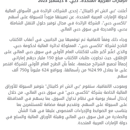
الإمارات العربية المتحدة، دب
ي،
8
ديسمبر 2023
أعلنت “بي اتش ام كابيتال”، إحدى الشركات الرائدة في الأسواق المالية
لدولة الإمارات العربية المتحدة، عن تعيينها مزوداً للسيولة على أسهم
“تاكسي دبي”، الشركة الرائدة في مجال توفير حلول التنقل الشاملة
بدبي، والمدرجة في سوق دبي المالي.
وجاء ذلك وفقاً لاتفاقية تم توقعيها بين الجانبين، في أعقاب الاكتتاب
الناجح لشركة “تاكسي دبي”، المملوكة لدائرة المالية لحكومة دبي،
والذي اعتُبر أكبر طلب للاكتتاب العام الأولي في سوق دبي المالي على
الإطلاق، حيث تجاوزت طلبات الاكتتاب مبلغ 150 مليار درهم إماراتي
إجمالاً لجميع الشرائح مجتمعة، علماً بأن الطرح العام الأولي للشركة اقتصر
على ما يعادل 24.99% من رأسمالها، وبواقع 624 مليوناً و750 ألف
سهم.
وبموجب الاتفاقية، ستقوم “بي اتش ام كابيتال” بتوفير السيولة للأوراق
المالية الخاصة بشركة “تاكسي دبي” في سوق دبي المالي، من خلال
إدخال أسعار يومية في نظام تداول السوق، بما يسهم في المحافظة
على السيولة على السهم، وتقديم قيمة مضافة للمستثمرين بما
يتناسب مع الضوابط والإجراءات المنصوص عليها في هذا الشأن
والصادرة من قبل سوق دبي المالي وهيئة الأوراق المالية والسلع في
دولة الإمارات العربية المتحدة.