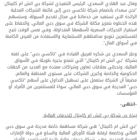
وقال عبد الهادي السعدي، الرئيس التنفيذي لشركة بي اتش ام كابيتال:
“نحن سعداء بانضمام شركة تاكسي دبي إلى قائمة الشركات المحلية
الرائدة التي تستفيد من خدماتنا في مجال تقديم السيولة، وستسهم
هذه الخطوة بتعزيز مكانة الشركة في سوق دبي المالي، والحفاظ على
استقرار التحركات السعرية لأسهمها المتداولة، وفي نفس الوقت تتيح
للمستثمرين تنويع محافظهم الاستثمارية والاستفادة من الفرص الكامنة
في أسواق المال”.
وعبّر السعدي عن شكره لفريق القيادة في “تاكسي دبي” على ثقته
بشركة “بي اتش ام كابيتال” التي تتمتع بخبرة طويلة في الأسواق
المالية، وتحظى بعلاقات تعاون وشراكات ممتدة مع العديد من الجهات
الحكومية والخاصة وكبرى الشركات على مستوى المنطقة والعالم،
مضيفاً أن الشركة ستعمل على تسهيل التداول على أسهم “تاكسي
دبي” المدرجة في سوق دبي المالي، سواءً للمستثمرين من الأفراد أو
المؤسسات.
-انتهى-
نبذة عن شركة بي اتش ام كابيتال للخدمات المالية:
“بي اتش ام كابيتال“ هي شركة مساهمة خاصة مدرجة في سوق دبي
المالي وخاضعة لرقابة هيئة الأوراق المالية والسلع في دولة الإمارات
العربية المتحدة. وهي شركة خدمات مالية رائدة للمستثمرين الأفراد