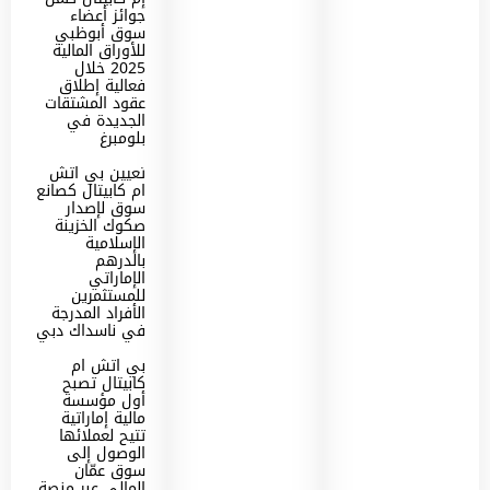
جوائز أعضاء
سوق أبوظبي
للأوراق المالية
2025 خلال
فعالية إطلاق
عقود المشتقات
الجديدة في
بلومبرغ
تعيين بي اتش
ام كابيتال كصانع
سوق لإصدار
صكوك الخزينة
الإسلامية
بالدرهم
الإماراتي
للمستثمرين
الأفراد المدرجة
في ناسداك دبي
بي اتش ام
كابيتال تصبح
أول مؤسسة
مالية إماراتية
تتيح لعملائها
الوصول إلى
سوق عمّان
المالي عبر منصة