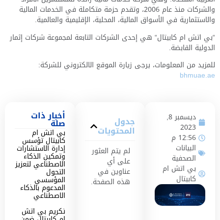
والشركات منذ عام 2006، وتقدم حزمة متكاملة في الخدمات المالية
والاستثمارية في الأسواق المالية، المحلية، الإقليمية والعالمية.
“بي اتش ام كابيتال“ هي إحدى الشركات التابعة لمجموعة شركات إثمار
الدولية القابضة.
للمزيد من المعلومات، يرجى زيارة الموقع الالكتروني للشركة:
bhmuae.ae
أخبار ذات
ديسمبر 8,
جدول
صلة
2023
المحتويات
بي اتش ام
12:56 م
كابيتال تؤسس
البيانات
إدارة الاستشارات
لم يتم العثور
وتمكين الذكاء
الصحفية
على أي
الاصطناعي لتعزيز
بي اتش ام
عناوين في
التحول
كابيتال
المؤسسي
هذه الصفحة.
المدعوم بالذكاء
الاصطناعي
تكريم بي اتش
إم كابيتال ضمن