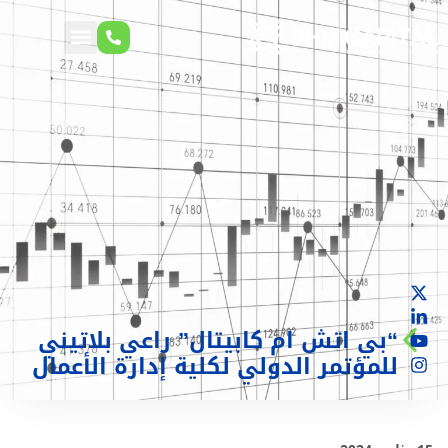
“بي اتش ام كابيتال” راعي بلاتيني
للمؤتمر الدولي لكلية إدارة الأعمال