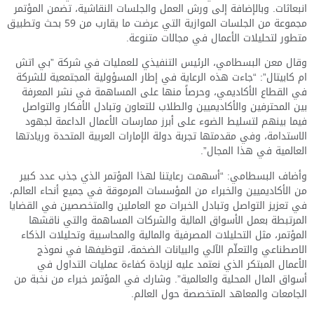
انبعاثات. وبالإضافة إلى ورش العمل والجلسات النقاشية، تضمن المؤتمر
مجموعة من الجلسات الموازية التي عرضت ما يقارب من 59 بحث وتطبيق
متطور لتحليلات الأعمال في مجالات متنوعة.
وقال معن البسطامي، الرئيس التنفيذي للعمليات في شركة ”بي اتش
ام كابيتال”: “جاءت هذه الرعاية في إطار المسؤولية المجتمعية للشركة
في القطاع الأكاديمي، وحرصاً منها على المساهمة في نشر المعرفة
بين المحترفين والأكاديميين والطلاب للتعاون وتبادل الأفكار والتواصل
فيما بينهم لتسليط الضوء على أبرز ممارسات الأعمال الداعمة لجهود
الاستدامة، وفي مقدمتها تجربة دولة الإمارات العربية المتحدة وريادتها
العالمية في هذا المجال”.
وأضاف البسطامي: “أسهمت رعايتنا لهذا المؤتمر الذي جذب عدد كبير
من الأكاديميين والخبراء من المؤسسات المرموقة في جميع أنحاء العالم،
في تعزيز التواصل وتبادل الخبرات مع العاملين والمتخصصين في القضايا
المرتبطة بعمل الأسواق المالية والشركات المساهمة والتي ناقشها
المؤتمر، مثل التحليلات المصرفية والمالية والمحاسبية وتحليلات الذكاء
الاصطناعي والتعلّم الآلي والبيانات الضخمة، لتوظيفها في نموذج
الأعمال المبتكر الذي نعتمد عليه لزيادة كفاءة عمليات التداول في
أسواق المال المحلية والعالمية”. وشارك في المؤتمر خبراء من نخبة من
الجامعات والمعاهد المتخصصة حول العالم.