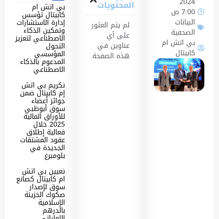
2024
المحتويات
بي اتش ام
7:00 ص
كابيتال تؤسس
البيانات
إدارة الاستشارات
لم يتم العثور
وتمكين الذكاء
الصحفية
على أي
الاصطناعي لتعزيز
بي اتش ام
عناوين في
التحول
كابيتال
المؤسسي
هذه الصفحة.
المدعوم بالذكاء
الاصطناعي
تكريم بي اتش
إم كابيتال ضمن
جوائز أعضاء
سوق أبوظبي
للأوراق المالية
2025 خلال
فعالية إطلاق
عقود المشتقات
الجديدة في
بلومبرغ
تعيين بي اتش
ام كابيتال كصانع
سوق لإصدار
صكوك الخزينة
الإسلامية
بالدرهم
الإماراتي