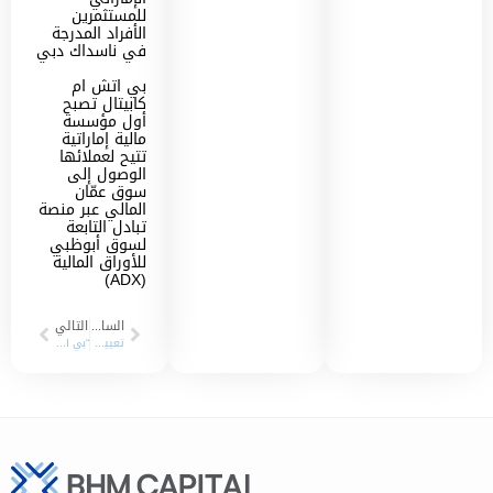
للمستثمرين
الأفراد المدرجة
في ناسداك دبي
بي اتش ام
كابيتال تصبح
أول مؤسسة
مالية إماراتية
تتيح لعملائها
الوصول إلى
سوق عمّان
المالي عبر منصة
تبادل التابعة
لسوق أبوظبي
للأوراق المالية
(ADX)
السابق
التالي
تعيين “بي اتش ام كابيتال” كموفر سيولة على أسهم “تاكسي دبي” في سوق دبي المالي
“بي اتش ام كابيتال” للخدمات المالية تسجل صافي ربح بنمو 101% في العام 2023