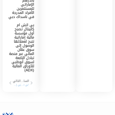
بالدرهم
الإماراتي
للمستثمرين
الأفراد المدرجة
في ناسداك دبي
بي اتش ام
كابيتال تصبح
أول مؤسسة
مالية إماراتية
تتيح لعملائها
الوصول إلى
سوق عمّان
المالي عبر منصة
تبادل التابعة
لسوق أبوظبي
للأوراق المالية
(ADX)
السابق
التالي
“بي اتش ام كابيتال” تعزز حضورها في معرض جامعة الشارقة للتدريب والتوظيف وتفتح آفاقاً مهنية للطلبة والخريجين
بي إتش إم كابيتال تضاعف رأسمالها إلى 400 مليون درهم بعد تغطية الاكتتاب وتجاوز الطلب عدد الأسهم المطروحة