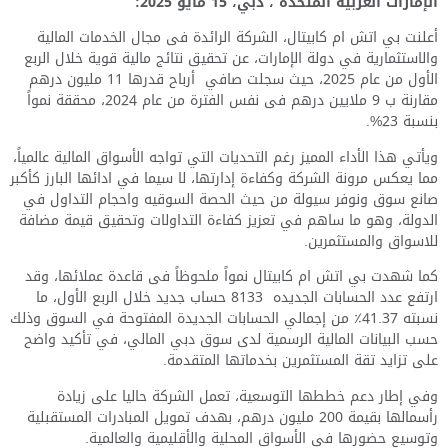
الإمارات العربية المتحدة ، دبي،
15
مايو
2025:
أعلنت بي اتش ام كابيتال، الشركة الرائدة فى مجال الخدمات المالية
والاستثمارية في دولة الإمارات، عن تحقيق نتائج مالية قوية خلال الربع
الأول من عام
2025
، حيث سجلت صافي
أرباح قدرها
11
مليون درهم
مقارنة ب
9
ملايين درهم فى نفس الفترة من عام
2024
، محققة نمواً
بنسبة
23%.
ويأتي هذا الأداء المميز رغم التحديات التي تواجه الأسواق المالية عالمياً،
مما يعكس مرونة الشركة وكفاءة إدارتها، لا سيما في ادائها البارز ك
أكبر
صانع سوق ونوفر سيولة من حيث ال
حص
ة السوقيه واحجام الت
داول
في
الدولة، وهو ما ساهم في تعزيز كفاءة التداولات وتحقيق قيمة مضافة
للاسواق والمستثمرين
.
كما شهدت بي اتش ام كابيتال نمواً ملحوظاً فى قاعدة عملائها، وقد
ارتفع عدد الحسابات الجديده
8133
حساب جديد خلال الربع الأول، ما
نسبته
41.37
٪ من إجمالي الحسابات الجديدة المفتوحة في السوق
وذلك
حسب البيانات المالية الرسمية
لدى
سوق دبي المالي
،
في تأكيد واضح
على تزايد تقة المستثمرين بخدماتها المتقدمة
.
وفي إطار دعم خططها التوسعية، تعمل الشركة حاليا على زيادة
رأسمالها بقيمة
200
مليون درهم، بهدف تمويل المبادرات المستقبلية
وتوسيع حضورها في الأسواق المحلية والأقليمية والعالمية
.