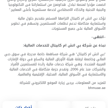
انضمت
مؤخرا
لمنصة
تبادل
.
هذا
ونعزز
من
استثماراتنا
فى
التكنولوجيا
والبنية
التحتية
والذكاء
الاصطناعي
لخدمة
مستثمرينا
بأعلى
المعايير
.“
تؤكد بي اتش ام كابيتال التزامها المستمر بتقديم حلول مالية
واستثمارية متكاملة تدعم تطلعات المستثمرين وتسهم في تطوير
الأسواق المالية على جميع المستويات
.
–
انتهى
–
نبذة
عن
شركة
بي
اتش
ام
كابيتال
للخدمات
المالية
:
“
بي اتش ام كابيتال
“
هي شركة مساهمة خاصة مدرجة في سوق دبي
المالي وخاضعة لرقابة هيئة الأوراق المالية والسلع في دولة الإمارات
العربية المتحدة
.
وهي شركة خدمات مالية رائدة للمستثمرين الأفراد
والشركات منذ عام
2006
، وتقدم حزمة متكاملة في الخدمات المالية
والاستثمارية في الأسواق المالية، المحلية، الإقليمية والعالمية
.
للمزيد من المعلومات، يرجى زيارة الموقع الالكتروني للشركة
:
bhmuae.ae
أخبار ذات