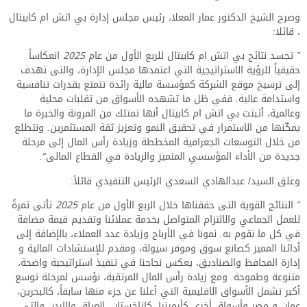
وصرح الشيخ الدكتور عمار المعلا، رئيس مجلس إدارة بي اتش ام كابيتال
، قائلا
:
”
تجسد
نتائج
بي
اتش
ام
كابيتال
للربع
الأول
من
عام
2025
انعكاساً
حقيقياً
للرؤية
الاستراتيجية
التي
اعتمدها
مجلس
الإدارة،
والتى
تهدف
إلى
ترسيخ
موقع
الشركة
كمؤسسة
مالية
رائدة
تتمتع
بقدرات
تنافسية
واستدامة
عالية
.
ففي
ظل
ما
تشهده
الأسواق
من
تقلبات
محلية
وعالمية،
أثبتت
بي
اتش
ام
كابيتال
أنها
تمتلك
من
المرونة
والخبرة
ما
يمكّنها
من
الاستمرار
في
تحقيق
النمو
وتعزيز
ثقة
المستثمرين
.
ونتطلع
من
خلال
التوسعات
الجغرافية
المخططة
وزيادة
رأس
المال
إلى
مرحلة
جديدة
من
الأداء
المؤسسي
المتميز
والريادة
في
القطاع
المالى
“.
وعلق السيد
/
عبدالهادي السعدي الرئيس التنفيذي قائلاً
:
”
النتائج
القوية
التى
حققناها
خلال
الربع
الأول
من
عام
2025
تأتى
ثمرةً
للعمل
الجماعي
والالتزام
المتواصل
بخدمة
عملائنا
وتقديم
قيمة
مضافة
في
كل
ما
نقوم
به
.
نمونا
في
الأرباح
وزيادة
عدد
العملاء،
بالإضافة
إلى
أدائنا
ال
مميز
كصانع
سوق
وموفر
سيولة،
ومقدم
للإستشادات
المالية
و
إدارة
المحافظ
والصن
اديق
،
يعكس
نجاحنا
في
تنفيذ
استراتيجية
واضحة،
متنوعة
وطموحة
.
ومع
زيادة
رأس
المال
المرتقبة،
نؤسس
لمرحلة
توسع
أكبر
تشمل
الأسواق
الاقليمية
التي
أعلنا
ع
ن
جزء
منها
سابقاً،
ك
البحرين،
عمان
و
مصر
وأسواق
أخرى
كأرمينيا،
كازاخستان،
العراق
والاردن
والتي