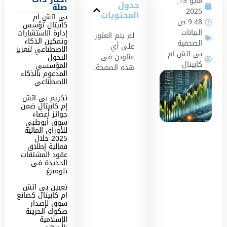
مايو 15,
جدول
صلة
2025
المحتويات
بي اتش ام
9:48 ص
كابيتال تؤسس
البيانات
إدارة الاستشارات
لم يتم العثور
وتمكين الذكاء
الصحفية
على أي
الاصطناعي لتعزيز
بي اتش ام
عناوين في
التحول
كابيتال
المؤسسي
هذه الصفحة.
المدعوم بالذكاء
الاصطناعي
تكريم بي اتش
إم كابيتال ضمن
جوائز أعضاء
سوق أبوظبي
للأوراق المالية
2025 خلال
فعالية إطلاق
عقود المشتقات
الجديدة في
بلومبرغ
تعيين بي اتش
ام كابيتال كصانع
سوق لإصدار
صكوك الخزينة
الإسلامية