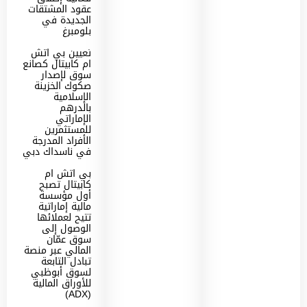
عقود المشتقات
الجديدة في
بلومبرغ
تعيين بي اتش
ام كابيتال كصانع
سوق لإصدار
صكوك الخزينة
الإسلامية
بالدرهم
الإماراتي
للمستثمرين
الأفراد المدرجة
في ناسداك دبي
بي اتش ام
كابيتال تصبح
أول مؤسسة
مالية إماراتية
تتيح لعملائها
الوصول إلى
سوق عمّان
المالي عبر منصة
تبادل التابعة
لسوق أبوظبي
للأوراق المالية
(ADX)