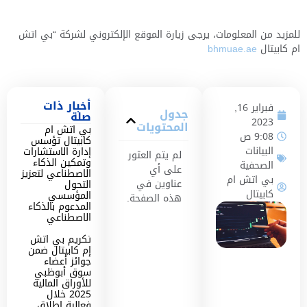
للمزيد من المعلومات، يرجى زيارة الموقع الإلكتروني لشركة “بي اتش
ام كابيتال
bhmuae.ae
أخبار ذات
فبراير 16,
جدول
صلة
2023
المحتويات
بي اتش ام
9:08 ص
كابيتال تؤسس
البيانات
إدارة الاستشارات
لم يتم العثور
وتمكين الذكاء
الصحفية
على أي
الاصطناعي لتعزيز
بي اتش ام
عناوين في
التحول
كابيتال
المؤسسي
هذه الصفحة.
المدعوم بالذكاء
الاصطناعي
تكريم بي اتش
إم كابيتال ضمن
جوائز أعضاء
سوق أبوظبي
للأوراق المالية
2025 خلال
فعالية إطلاق