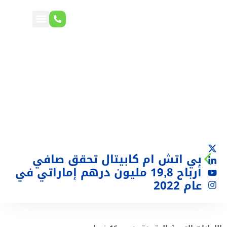
بي اتش ام كابيتال تحقق صافي
أرباح 19,8 مليون درهم إماراتي في
عام 2022