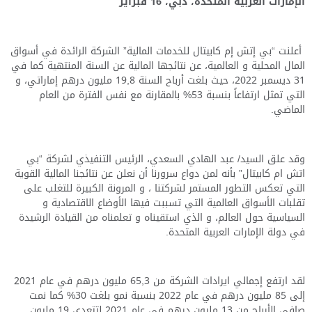
الإمارات العربية المتحدة، دبي، 16 فبراير
أعلنت “بي إتش إم كابيتال للخدمات المالية” الشركة الرائدة في أسواق
المال المحلية و العالمية،
عن نتائجها المالية عن السنة المنتهية كما في
31
ديسمبر 2022، حيث بلغت أرباح السنة
19,8
مليون درهم إماراتي، و
التي تمثل ارتفاعاً بنسبة
53
% بالمقارنة مع نفس الفترة من العام
الماضي.
وقد علق السيد/ عبد الهادي السعدي، الرئيس التنفيذي لشركة “بي
اتش ام كابيتال” بأنه لمن دواع سرورنا أن نعلن عن نتائجنا المالية القوية
التي تعكس التطور المستمر لشركتنا ، و المرونة الكبيرة للتغلب على
تقلبات الأسواق العالمية التي تسببت فيها الأوضاع الاقتصادية و
السياسية حول العالم، و الذي استقيناه و تعلمناه من القيادة الرشيدة
في دولة الإمارات العربية المتحدة.
لقد ارتفع إجمالي ايرادات الشركة من
65,3
مليون درهم في عام 2021
إلى
85 مليون درهم في عام 2022
بنسبة نمو بلغت
30
% كما نمت
صافي الأرباح من
13
مليون درهم في عام 2021 لتتعدى 19 مليون