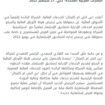
الإمارات العربية المتحدة- دبي،
21
سبتمبر
2022:
أعلنت “بي اتش ام كابيتال” للخدمات المالية، الشركة الرائدة إقليمياً في
الأسواق المالية، عن حصولها على ترخيص هيئة الأوراق المالية والسلع
لتقديم الخدمات الإدراية لصناديق الإستثمار تماشياً مع استراتيجية
الشركة وجهودها المتواصلة في تعزيز الفرص للمستثمرين و خاصة عقب
حصولها على ترخيص إدارة الصناديق الإستثمارية فى يونيو 2022.
و من جانبه
علَق
السيد/ عبد الهادي السعدي، الرئيس التنفيذي لشركة
“بي اتش ام كابيتال”: “سعدنا بالحصول على ترخيص هيئة الأوراق المالية
و السلع لتقديم الخدمات الإدراية لصناديق الإستثمار
،
فهذه الخطوة
تعكس رؤية الشركة ومكانتها الرائدة كمزود للخدمات المالية المتميزة
في المنطقة وسعيها المتواصل في أن تظل “بي اتش ام كابيتال”
المنصة الرئيسية لتقديم خدمات مالية
متكاملة و
عالية الجودة
للمستثمرين
. سيتيح الترخيص الجديد للشركة
أن تتولى عملية تجميع
المحفظة الإستثمارية كاملة نيابة عن العميل بالإضافة لتوفير إمكانية
وصوله لفرص إستثمارية جديدة “