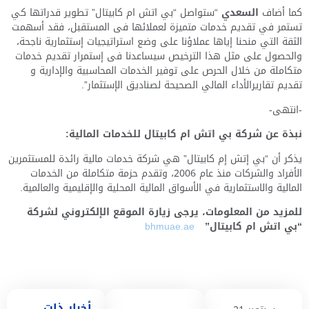
كما أضاف
السعدي
“ستواصل “بي اتش ام كابيتال” تطوير قدراتها كي
تستمر في تقديم خدمات متميزة لعملائها فى المستقبل، فقد أسهمت
الثقة التي منحنا إياها عملاؤنا
على
وضع استراتيجيات إستثمارية ناجحة،
والحصول على مثل هذا الترخيص سيساعدنا فى إستمرار
تقديم خدمات
متكاملة من خلال الحرص على
توفير الخدمات
المحاسبية والإدارية و
تقديم تقاريرالأداء المالي الصحيحة لصناديق الإستثمار”.
-انتهى-
نبذة عن شركة بي اتش ام كابيتال للخدمات المالية:
يذكر أن “بي إتش إم كابيتال” هي شركة خدمات مالية رائدة للمستثمرين
الأفراد والشركات منذ عام
2006
، وتقدم حزمة متكاملة من الخدمات
المالية والاستثمارية في الأسواق المالية المحلية والإقليمية والعالمية.
للمزيد من المعلومات، يرجى زيارة الموقع الإلكتروني لشركة
“بي اتش ام كابيتال”
bhmuae.ae
أخبار ذات