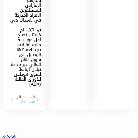
بالدرهم
الإماراتي
للمستثمرين
الأفراد المدرجة
في ناسداك دبي
بي اتش ام
كابيتال تصبح
أول مؤسسة
مالية إماراتية
تتيح لعملائها
الوصول إلى
سوق عمّان
المالي عبر منصة
تبادل التابعة
لسوق أبوظبي
للأوراق المالية
(ADX)
السابق
التالي
بنسبة نمو 77% بي اتش ام كابيتال للخدمات المالية تسجل 9 مليون درهم إماراتي صافي أرباح النصف الأول من العام الجاري 2022
تعيين “بي إتش إم كابيتال” كموفر سيولة على مصرف عجمان في سوق دبي المالي