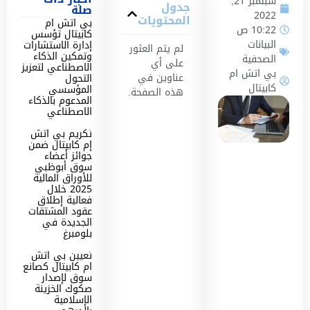
سبتمبر 21,
جدول
صلة
2022
المحتويات
بي اتش ام
10:22 ص
كابيتال تؤسس
البيانات
إدارة الاستشارات
لم يتم العثور
وتمكين الذكاء
الصحفية
على أي
الاصطناعي لتعزيز
بي اتش ام
عناوين في
التحول
كابيتال
المؤسسي
هذه الصفحة.
المدعوم بالذكاء
الاصطناعي
تكريم بي اتش
إم كابيتال ضمن
جوائز أعضاء
سوق أبوظبي
للأوراق المالية
2025 خلال
فعالية إطلاق
عقود المشتقات
الجديدة في
بلومبرغ
تعيين بي اتش
ام كابيتال كصانع
سوق لإصدار
صكوك الخزينة
الإسلامية