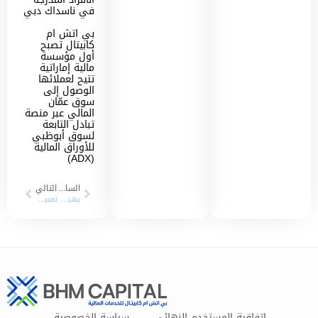
في ناسداك دبي
بي اتش ام
كابيتال تصبح
أول مؤسسة
مالية إماراتية
تتيح لعملائها
الوصول إلى
سوق عمّان
المالي عبر منصة
تبادل التابعة
لسوق أبوظبي
للأوراق المالية
(ADX)
السابق
التالي
يهدف البرنامج إلى بناء وإعداد قيادات وطنية قادرة على قيادة مستقبل الإمارات الاقتصادي شركة بي إتش مباشر تشارك في فعاليات برنامج الاقتصاديين الشباب
تعيين “بي إتش مباشر” كمزود للسيولة من قبل شركة الخليج للملاحة القابضة
اتفاقية المستخدم النهائي
سياسة الخصوصية