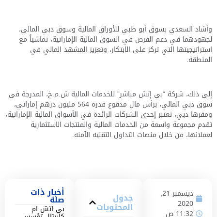
وأشاد السعدي ب
سوق
أبو ظبي للأوراق المالية وسوق دبي المالي،
لجهودهما في دعم الفرص في السوق المالية الإماراتية، تماشياً مع
استراتيجيتها التي تركز على الابتكار، وتعزيز المشهد المالي في
المنطقة.
إلى ذلك، شركة “بي إتش مباشر” للخدمات المالية ش.م.خ، المدرجة في
سوق دبي المالي، برأس مال مدفوع قدره
564
مليون درهم إماراتي،
ومقرها دبي، تعتبر إحدى الشركات الرائدة في الأسواق المالية الإماراتية،
تقدم مجموعة واسعة من الخدمات المالية والمنتجات الاستثمارية
لعملائها، من خلال منصات التداول التقنية الآمنة.
أخبار ذات
ديسمبر 21,
جدول
صلة
2020
المحتويات
بي اتش ام
11:32 ص
كابيتال تؤسس