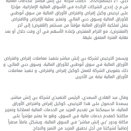
دبي،
21
ديسمبر
2020:
حصلت
شركة “بي إتش مباشر” للخدمات المالية
ش.م.خ، إحدى الشركات الرائدة في الأسواق المالية الإماراتية
، مؤخرًا
على ترخيص وكيل إقراض واقتراض الأوراق المالية من سوق أبوظبي
للأوراق المالية وسوق دبي المالي.
وتعتبر عملية الإقراض والاقتراض
ب
نقل لملكية الأوراق المالية مؤقتاً من مستثمر (المُقرض) إلى آخر
(المقترض)، مع التزام المقترض بإعادة الأسهم في أي وقت خلال أو بعد
نهاية الفترة المتفق عليها.
ويسمح الترخيص لشركة بي إتش مباشر بتنفيذ معاملات إقراض واقتراض
الأوراق المالية في سوق أبوظبي للأوراق المالية، وسوق دبي المالي، و
ذلك بتفويض الشركة للعمل كوكيل
إقراض واقتراض
، و تنفيذ معاملات
الأوراق المالية نيابة عن الآخرين.
وقال عبد الهادي السعدي، الرئيس التنفيذي لشركة بي
إتش
مباشر،
يسعدنا الحصول على هذا الترخيص، كوكيل إقراض واقتراض الأوراق
المالية، ما سيمكننا من تقديم المزيد من الخدمات المالية لعملائنا وتعزيز
مكانتنا كمقدم خدمات مالية في السوق، وهو ما يعتبر مؤشراً على
مكانة ودور “بي
إتش
مباشر” في السوق المالية، ويشكل عاملاً محفزاً
إضافياً لشركتنا من أجل تحقيق المزيد من التميز والنجاح.