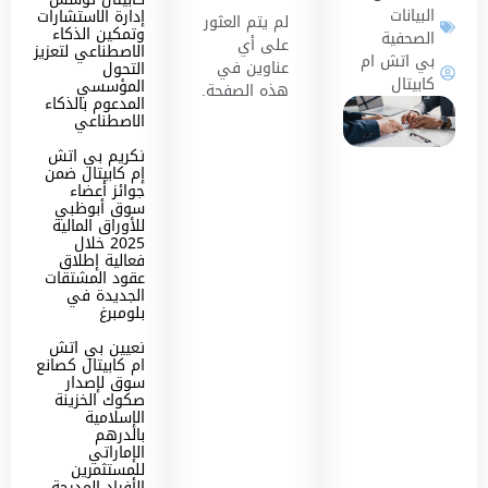
البيانات
إدارة الاستشارات
لم يتم العثور
وتمكين الذكاء
الصحفية
على أي
الاصطناعي لتعزيز
بي اتش ام
عناوين في
التحول
كابيتال
المؤسسي
هذه الصفحة.
المدعوم بالذكاء
الاصطناعي
تكريم بي اتش
إم كابيتال ضمن
جوائز أعضاء
سوق أبوظبي
للأوراق المالية
2025 خلال
فعالية إطلاق
عقود المشتقات
الجديدة في
بلومبرغ
تعيين بي اتش
ام كابيتال كصانع
سوق لإصدار
صكوك الخزينة
الإسلامية
بالدرهم
الإماراتي
للمستثمرين
الأفراد المدرجة