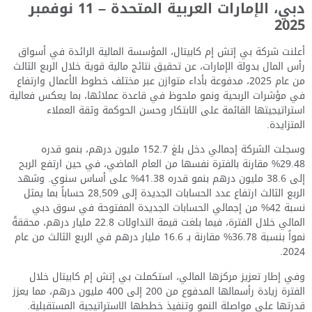
دبي، الإمارات العربية المتحدة – 11 نوفمبر
2025
أعلنت شركة بي إتش إم كابيتال، المؤسسة المالية الرائدة في أسواق
رأس المال بدولة الإمارات، عن تحقيق نتائج مالية قوية خلال الربع الثالث
من عام 2025، مدفوعة بأداء متوازن عبر مختلف خطوط الأعمال وارتفاع
في مؤشرات الربحية ونمو ملحوظ في قاعدة عملائها، بما يعكس فعالية
استراتيجيتها القائمة على الابتكار وحسن الحوكمة وثقة العملاء
المتزايدة.
وسجلت الشركة إجمالي دخل بلغ 152.7 مليون درهم، بنمو قدره
29.48% مقارنة بالفترة نفسها من العام الماضي، في حين ارتفع الربح
إلى 38.6 مليون درهم بنمو قدره 41.38% على أساس سنوي. وشهد
الربع الثالث ارتفاع عدد الحسابات الجديدة إلى 28,509 حساباً بما يمثل
نسبة 42% من إجمالي الحسابات الجديدة المفتوحة في سوق دبي
المالي خلال الفترة، فيما بلغت قيمة التداولات 22.8 مليار درهم، محققةً
نمواً بنسبة 36.78% مقارنة بـ 16.6 مليار درهم في الربع الثالث من عام
2024.
وفي إطار تعزيز مركزها المالي، استكملت بي إتش إم كابيتال خلال
الفترة زيادة رأسمالها المدفوع من 200 إلى 400 مليون درهم، مما يعزز
قدرتها على مواصلة النمو وتنفيذ خططها الاستراتيجية المستقبلية.