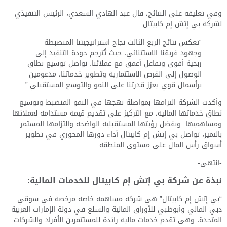
وفي تعليقه على النتائج، قال عبد الهادي السعدي، الرئيس التنفيذي
لشركة بي إتش إم كابيتال:
“تعكس نتائج الربع الثالث نجاح استراتيجيتنا المنضبطة
وجهود فريقنا الاستثنائي، حيث تُترجم جودة التنفيذ إلى
ربحية أقوى وتفاعل أعمق مع عملائنا. نواصل توسيع نطاق
الوصول إلى الفرص الاستثمارية وتطوير خدماتنا، مدعومين
برأسمال قوي يعزز قدرتنا على النمو والتوسع المستقبلي.”
وأكدت الشركة التزامها بمواصلة نهجها في النمو المنضبط وتوسيع
نطاق خدماتها المالية، مع التركيز على تقديم قيمة مستدامة لعملائها
ومساهميها. وبفضل رؤيتها المستقبلية الواضحة والتزامها المستمر
بالتميز، تواصل بي إتش إم كابيتال أداء دورها المحوري في تطوير
أسواق رأس المال على مستوى المنطقة.
-انتهى-
نبذة عن شركة بي إتش إم كابيتال للخدمات المالية:
“بي إتش إم كابيتال” هي شركة مساهمة خاصة مرخصة في سوقي
دبي المالي وأبوظبي للأوراق المالية والسلع في دولة الإمارات العربية
المتحدة، وهي تقدم خدمات مالية رائدة للمستثمرين الأفراد والشركات