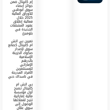
إم كابيتال ضمن
جوائز أعضاء
سوق أبوظبي
للأوراق المالية
2025 خلال
فعالية إطلاق
عقود المشتقات
الجديدة في
بلومبرغ
تعيين بي اتش
ام كابيتال كصانع
سوق لإصدار
صكوك الخزينة
الإسلامية
بالدرهم
الإماراتي
للمستثمرين
الأفراد المدرجة
في ناسداك دبي
بي اتش ام
كابيتال تصبح
أول مؤسسة
مالية إماراتية
تتيح لعملائها
الوصول إلى
سوق عمّان