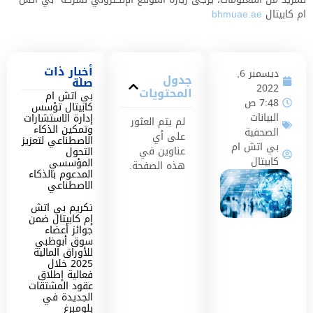
ام كابيتال
bhmuae.ae
أخبار ذات
ديسمبر 6,
جدول
صلة
2022
المحتويات
بي اتش ام
7:48 ص
كابيتال تؤسس
البيانات
إدارة الاستشارات
لم يتم العثور
وتمكين الذكاء
الصحفية
على أي
الاصطناعي لتعزيز
بي اتش ام
عناوين في
التحول
كابيتال
المؤسسي
هذه الصفحة.
المدعوم بالذكاء
الاصطناعي
تكريم بي اتش
إم كابيتال ضمن
جوائز أعضاء
سوق أبوظبي
للأوراق المالية
2025 خلال
فعالية إطلاق
عقود المشتقات
الجديدة في
بلومبرغ