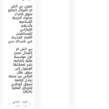
تعيين بي اتش
ام كابيتال كصانع
سوق لإصدار
صكوك الخزينة
الإسلامية
بالدرهم
الإماراتي
للمستثمرين
الأفراد المدرجة
في ناسداك دبي
بي اتش ام
كابيتال تصبح
أول مؤسسة
مالية إماراتية
تتيح لعملائها
الوصول إلى
سوق عمّان
المالي عبر منصة
تبادل التابعة
لسوق أبوظبي
للأوراق المالية
(ADX)
السابق
التالي
قناة دبي _ 24/09/2022
الطريق نحو النجاح