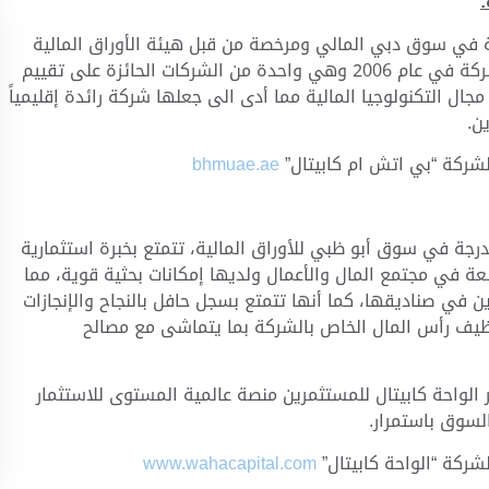
 في سوق دبي المالي ومرخصة من قبل هيئة الأوراق المالية
والسلع لدولة الأمارات العربية المتحدة. منذ تأسيس الشركة في عام 2006 وهي واحدة من الشركات الحائزة على تقييم
جال التكنولوجيا المالية مما أدى الى جعلها شركة رائدة إقليمياً
ن.
 لشركة “بي اتش ام كابيتال”
bhmuae.ae
درجة في سوق أبو ظبي للأوراق المالية، تتمتع بخبرة استثمارية
 في مجتمع المال والأعمال ولديها إمكانات بحثية قوية، مما
في صناديقها، كما أنها تتمتع بسجل حافل بالنجاح والإنجازات
ظيف رأس المال الخاص بالشركة بما يتماشى مع مصالح
 الواحة كابيتال للمستثمرين منصة عالمية المستوى للاستثمار
لسوق باستمرار.
لشركة “الواحة كابيتال”
www.wahacapital.com