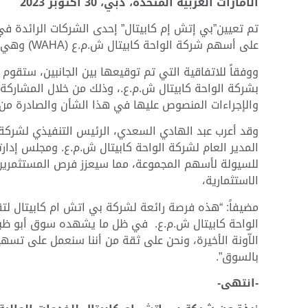
الامارات العربية المتحدة،
دبي، 30 أكتوبر 2023
تم تعيين”بي إتش إم كابيتال” إحدى الشركات الرائدة في 
على أسهم شركة الواحة كابيتال ش.م.ع (WAHA) وهي شركة لإدارة الاستثمار مدرجة في سوق أبو ظبي للأوراق المالية.
ووفقاً للاتفاقية التي تم توقيعها بين الجانبين، ستقوم “
بشركة الواحة كابيتال ش.م.ع.، وذلك من خلال المشارك
والإجراءات المنصوص عليها في هذا الشأن والصادرة من ق
وقد أعرب عبد الهادي السعدي، الرئيس التنفيذي لشركة
المدير العام لشركة الواحة كابيتال ش.م.ع. ومجلس إدارت
للسيولة لأسهم المجموعة، مما سيعزز فرص المستثمرين
الاستثمارية،
مضيفاً: “هذه فرصة رائعة لشركة بي اتش ام كابيتال ل
الواحة كابيتال ش.م.ع. في ظل ما يشهده سوق أبو ظبي 
الاّونة الأخيرة، ونحن على ثقة من أننا سنعمل على تسه
بالسوق”.
-انتهى-