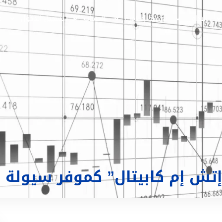
التداول
تغطية إعلامية
الحساب
تسجيل الدخول
ع
 إتش إم كابيتال” كموفر سيولة