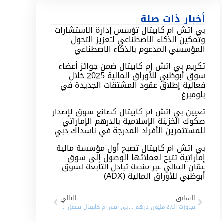
أخبار ذات صلة
بي اتش ام كابيتال تؤسس إدارة الاستشارات
وتمكين الذكاء الاصطناعي لتعزيز التحول
المؤسسي المدعوم بالذكاء الاصطناعي
تكريم بي اتش إم كابيتال ضمن جوائز أعضاء
سوق أبوظبي للأوراق المالية 2025 خلال
فعالية إطلاق عقود المشتقات الجديدة في
بلومبرغ
تعيين بي اتش ام كابيتال كصانع سوق لإصدار
صكوك الخزينة الإسلامية بالدرهم الإماراتي
للمستثمرين الأفراد المدرجة في ناسداك دبي
بي اتش ام كابيتال تصبح أول مؤسسة مالية
إماراتية تتيح لعملائها الوصول إلى سوق
عمّان المالي عبر منصة تبادل التابعة لسوق
أبوظبي للأوراق المالية (ADX)
السابق
التالي
تجاوزت الـ27 مليون درهم مقارنة بــ11 مليوناً العام الماضي “بي اتش ام كابيتال” للخدمات المالية تقفز بصافي أرباحها 145% في التسعة أشهر الأولى من 2023
بي اتش ام كابيتال تحصل على نشاط مزاولة خدمة البيع على المكشوف المنظم من سوق دبي المالي