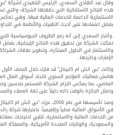
وقال عبد الهادي السعدي، الرئيس التنفيذي لشركة “بي ات
هذه النتائج الاستثنائية التي حققتها الشركة، والتي تست
الاستثمارية الداعمة للخدمات المالية فيها، وهي تعكس
بفضل اعتمادها على أحدث التقنيات والأنظمة في التداول 
.وأشار السعدي إلى أنه رغم الظروف الجيوسياسية التي يم
تمكنت الشركة من تحقيق هذه النتائج الإيجابية، بفضل ال
والاستثمار في الحلول المبتكرة، وتطوير علاقات الشراك
الإمارات وخارجها.
وكانت “بي اتش ام كابيتال” قد فازت خلال النصف الأول
الماضي، بما يعكس التزام الشركة المستمر بتحسين وتطوي
وتمثل الجائزة بالوقت ذاته دليلاً على ثقة العملاء وال
ومنذ تأسيسها في عام 2006، عززت 
في الأسواق المالية محلياً وإقليمياً، باعتبارها شركة را
من الخدمات المالية والاستثمارية، لتلبي احتياجات عملا
والسعودية، والولايات المتحدة الأمريكية، والمملكة المتح