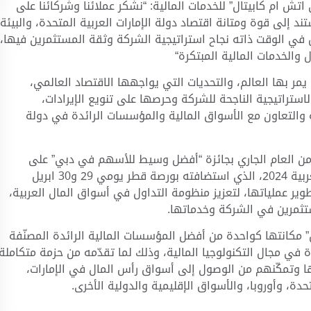
ش ام كابيتال” للخدمات المالية: “نشكر عملائنا وشركائنا على
ند إلى قوة ومتانة اقتصاد دولة الإمارات العربية المتحدة، والبيئة
 في الوقت ذاته نجاح استراتيجية الشركة وثقة المستثمرين فيها،
والخدمات المالية المبتكرة“
ر بها العالم، والتحديات التي يواجهها الاقتصاد العالمي،
استراتيجية الناجحة للشركة وحرصها على تنويع الإيرادات،
ة والتعاون مع الأسواق المالية والمؤسسات الرائدة في دولة
 من العام الجاري بجائزة “أفضل وسيط للأسهم في دبي” على
هامش فعاليات المؤتمر السنوي لاتحاد أسواق المال العربية 2024، الذي استضافته بورصة قطر يومي 29 و30 ابريل
ر عملياتها، لتعزيز منظومة التداول في أسواق المال العربية،
مستثمرين في الشركة وخدماتها.
“بي اتش ام كابيتال” مكانتها كواحدة من أفضل المؤسسات المالية الرائدة المصنّفة
ئدة في مجال التكنولوجيا المالية، وذلك لما تقدّمه من حزمة متكاملة
ئها وتمكّنهم من الوصول إلى أسواق رأس المال في الإمارات،
دة، وأوروبا، والأسواق الإقليمية والدولية الأخرى.