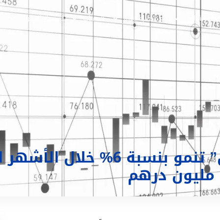
التداول
تغطية إعلامية
الحساب
تسجيل الدخول
ع
أرباح “بي اتش ام كابيتال” تنمو بنسب