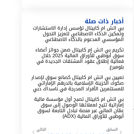
أخبار ذات صلة
بي اتش ام كابيتال تؤسس إدارة الاستشارات
وتمكين الذكاء الاصطناعي لتعزيز التحول
المؤسسي المدعوم بالذكاء الاصطناعي
تكريم بي اتش إم كابيتال ضمن جوائز أعضاء
سوق أبوظبي للأوراق المالية 2025 خلال
فعالية إطلاق عقود المشتقات الجديدة في
بلومبرغ
تعيين بي اتش ام كابيتال كصانع سوق لإصدار
صكوك الخزينة الإسلامية بالدرهم الإماراتي
للمستثمرين الأفراد المدرجة في ناسداك دبي
بي اتش ام كابيتال تصبح أول مؤسسة مالية
إماراتية تتيح لعملائها الوصول إلى سوق
عمّان المالي عبر منصة تبادل التابعة لسوق
أبوظبي للأوراق المالية (ADX)
السابق
التالي